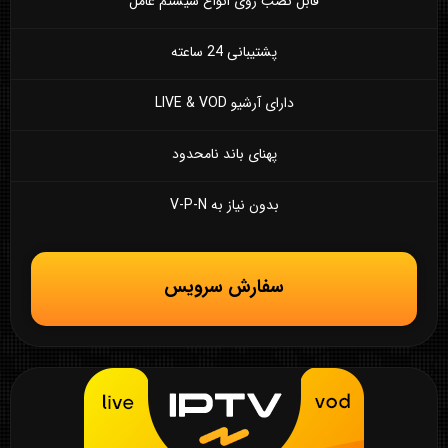
قابل نصب روی انواع سیستم عامل
پشتیبانی 24 ساعته
دارای آرشیو LIVE & VOD
پهنای باند نامحدود
بدون نیاز به V-P-N
سفارش سرویس