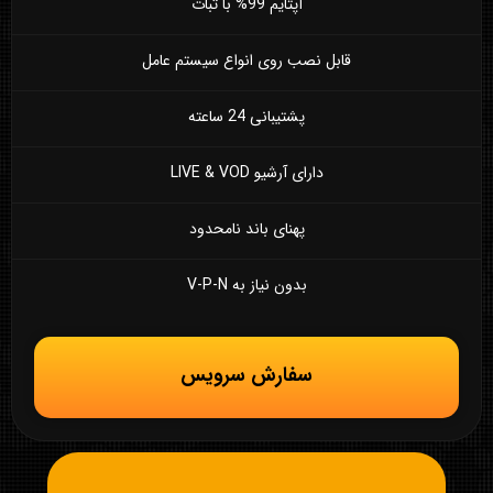
آپتایم 99% با ثبات
قابل نصب روی انواع سیستم عامل
پشتیبانی 24 ساعته
دارای آرشیو LIVE & VOD
پهنای باند نامحدود
بدون نیاز به V-P-N
سفارش سرویس