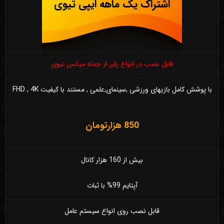
اشتراک یک ماهه ایپی تیوی
قابل نصب در انواع پلیر از جمله میکس تیوی
با پوشش کامل بازیهای ورزشی ,سینمای,علمی , مستند با کیفیت FHD , 4K
850 هزارتومان
بیش از 160 هزار کانال
آپتایم 99% با ثبات
قابل نصب روی انواع سیستم عامل