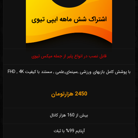
اشتراک شش ماهه ایپی تیوی
قابل نصب در انواع پلیر از جمله میکس تیوی
با پوشش کامل بازیهای ورزشی ,سینمای,علمی , مستند با کیفیت FHD , 4K
2450 هزارتومان
بیش از 160 هزار کانال
آپتایم 99% با ثبات