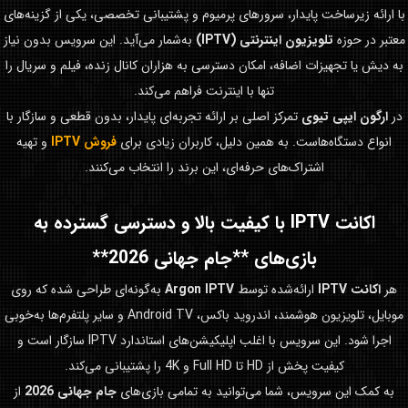
با ارائه زیرساخت پایدار، سرورهای پرمیوم و پشتیبانی تخصصی، یکی از گزینه‌های
معتبر در حوزه
تلویزیون اینترنتی (IPTV)
به‌شمار می‌آید. این سرویس بدون نیاز
به دیش یا تجهیزات اضافه، امکان دسترسی به هزاران کانال زنده، فیلم و سریال را
تنها با اینترنت فراهم می‌کند.
در
ارگون ایپی تیوی
تمرکز اصلی بر ارائه تجربه‌ای پایدار، بدون قطعی و سازگار با
انواع دستگاه‌هاست. به همین دلیل، کاربران زیادی برای
فروش IPTV
و تهیه
اشتراک‌های حرفه‌ای، این برند را انتخاب می‌کنند.
اکانت IPTV با کیفیت بالا و دسترسی گسترده به
بازی‌های **جام جهانی 2026**
هر
اکانت IPTV
ارائه‌شده توسط
Argon IPTV
به‌گونه‌ای طراحی شده که روی
موبایل، تلویزیون هوشمند، اندروید باکس، Android TV و سایر پلتفرم‌ها به‌خوبی
اجرا شود. این سرویس با اغلب اپلیکیشن‌های استاندارد IPTV سازگار است و
کیفیت پخش از HD تا Full HD و 4K را پشتیبانی می‌کند.
به کمک این سرویس، شما می‌توانید به تمامی بازی‌های
جام جهانی 2026
از