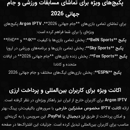
پکیج‌های ویژه برای تماشای مسابقات ورزشی و
جام
جهانی 2026
برای تماشای تمامی بازی‌های **جام جهانی 2026**،
Argon IPTV
پکیج‌های
ویژه‌ای را برای شما فراهم کرده است:
پکیج **BeIN Sports**:
پخش تمامی بازی‌ها با کیفیت **4K** و **FHD**
پکیج **Sky Sports**:
پخش تمامی بازی‌ها و برنامه‌های ورزشی در اروپا
پکیج **Fox Sports**:
پخش زنده بازی‌های **جام جهانی 2026** در ایالات
متحده و کانادا
پکیج **ESPN**:
پخش بازی‌های لیگ‌های مختلف و جام جهانی 2026
اکانت ویژه برای کاربران بین‌المللی و پرداخت ارزی
Argon IPTV
برای کاربران خارج از ایران نیز راهکار ویژه‌ای در نظر گرفته است.
ارائه
اکانت IPTV مخصوص مشترکین خارجی
با سرورهای باکیفیت‌تر، پینگ بهتر
و امکان پرداخت از طریق
ارز دیجیتال یا PayPal
، این سرویس را به گزینه‌ای
مناسب برای کاربران بین‌المللی تبدیل کرده است. جزئیات این اشتراک‌ها در صفحه