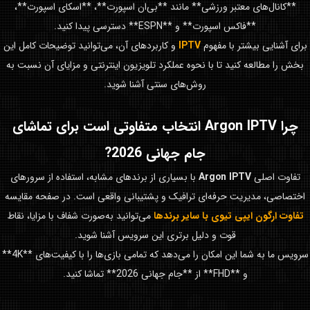
**کانال‌های معتبر ورزشی** مانند **بی‌ان اسپورت**، **اسکای اسپورت**،
**فاکس اسپورت** و **ESPN** دسترسی پیدا کنید.
برای آشنایی بیشتر با مفهوم
IPTV
و کاربردهای آن، می‌توانید توضیحات کامل این
بخش را مطالعه کنید تا با نحوه عملکرد تلویزیون اینترنتی و مزایای آن نسبت به
روش‌های سنتی آشنا شوید.
چرا
Argon IPTV
انتخاب متفاوتی است برای تماشای
جام جهانی 2026
?
تفاوت اصلی
Argon IPTV
با بسیاری از برندهای مشابه، استفاده از سرورهای
اختصاصی، مدیریت حرفه‌ای ترافیک و پشتیبانی واقعی است. در صفحه مقایسه
تفاوت ارگون ایپی تیوی با سایر برندها
می‌توانید به‌صورت شفاف با مزایا، نقاط
قوت و دلیل برتری این سرویس آشنا شوید.
سرویس ما به شما این امکان را می‌دهد که تمامی بازی‌ها را با کیفیت‌های **4K**
و **FHD** از **جام جهانی 2026** تماشا کنید.