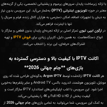
با ارائه زیرساخت پایدار، سرورهای پرمیوم و پشتیبانی تخصصی، یکی از گزینه‌های
معتبر در حوزه
تلویزیون اینترنتی (IPTV)
به‌شمار می‌آید. این سرویس بدون نیاز
به دیش یا تجهیزات اضافه، امکان دسترسی به هزاران کانال زنده، فیلم و سریال را
تنها با اینترنت فراهم می‌کند.
در
ارگون ایپی تیوی
تمرکز اصلی بر ارائه تجربه‌ای پایدار، بدون قطعی و سازگار با
انواع دستگاه‌هاست. به همین دلیل، کاربران زیادی برای
فروش IPTV
و تهیه
اشتراک‌های حرفه‌ای، این برند را انتخاب می‌کنند.
اکانت IPTV با کیفیت بالا و دسترسی گسترده به
بازی‌های **جام جهانی 2026**
هر
اکانت IPTV
ارائه‌شده توسط
Argon IPTV
به‌گونه‌ای طراحی شده که روی
موبایل، تلویزیون هوشمند، اندروید باکس، Android TV و سایر پلتفرم‌ها به‌خوبی
اجرا شود. این سرویس با اغلب اپلیکیشن‌های استاندارد IPTV سازگار است و
کیفیت پخش از HD تا Full HD و 4K را پشتیبانی می‌کند.
به کمک این سرویس، شما می‌توانید به تمامی بازی‌های
جام جهانی 2026
از