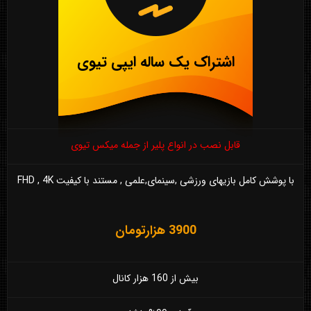
اشتراک یک ساله ایپی تیوی
قابل نصب در انواع پلیر از جمله میکس تیوی
با پوشش کامل بازیهای ورزشی ,سینمای,علمی , مستند با کیفیت FHD , 4K
3900 هزارتومان
بیش از 160 هزار کانال