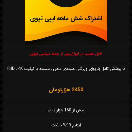
اشتراک شش ماهه ایپی تیوی
قابل نصب در انواع پلیر از جمله میکس تیوی
با پوشش کامل بازیهای ورزشی ,سینمای,علمی , مستند با کیفیت FHD , 4K
2450 هزارتومان
بیش از 160 هزار کانال
آپتایم 99% با ثبات