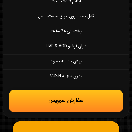
آپتایم 99% با ثبات
قابل نصب روی انواع سیستم عامل
پشتیبانی 24 ساعته
دارای آرشیو LIVE & VOD
پهنای باند نامحدود
بدون نیاز به V-P-N
سفارش سرویس