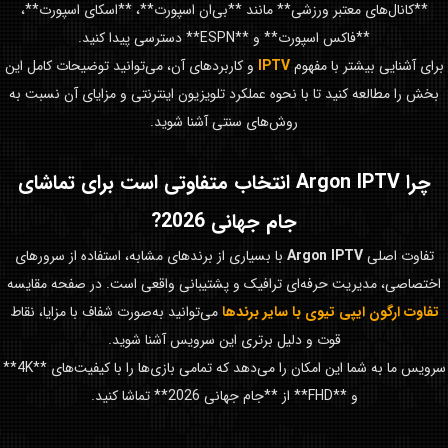
**کانال‌های معتبر ورزشی** مانند **بی‌ان اسپورت**، **اسکای اسپورت**،
**فاکس اسپورت** و **ESPN** دسترسی پیدا کنید.
برای آشنایی بیشتر با مفهوم
IPTV
و کاربردهای آن، می‌توانید توضیحات کامل این
بخش را مطالعه کنید تا با نحوه عملکرد تلویزیون اینترنتی و مزایای آن نسبت به
روش‌های سنتی آشنا شوید.
چرا
Argon IPTV
انتخاب متفاوتی است برای تماشای
جام جهانی 2026
?
تفاوت اصلی
Argon IPTV
با بسیاری از برندهای مشابه، استفاده از سرورهای
اختصاصی، مدیریت حرفه‌ای ترافیک و پشتیبانی واقعی است. در صفحه مقایسه
تفاوت ارگون ایپی تیوی با سایر برندها
می‌توانید به‌صورت شفاف با مزایا، نقاط
قوت و دلیل برتری این سرویس آشنا شوید.
سرویس ما به شما این امکان را می‌دهد که تمامی بازی‌ها را با کیفیت‌های **4K**
و **FHD** از **جام جهانی 2026** تماشا کنید.