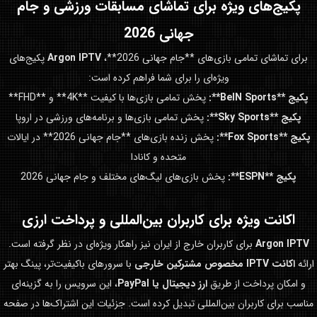
پکیج‌های ویژه برای تماشای مسابقات ورزشی و
جام
جهانی 2026
برای تماشای تمامی بازی‌های **جام جهانی 2026**،
Argon IPTV
پکیج‌های
ویژه‌ای را برای شما فراهم کرده است:
پکیج **BeIN Sports**:
پخش تمامی بازی‌ها با کیفیت **4K** و **FHD**
پکیج **Sky Sports**:
پخش تمامی بازی‌ها و برنامه‌های ورزشی در اروپا
پکیج **Fox Sports**:
پخش زنده بازی‌های **جام جهانی 2026** در ایالات
متحده و کانادا
پکیج **ESPN**:
پخش بازی‌های لیگ‌های مختلف و جام جهانی 2026
اکانت ویژه برای کاربران بین‌المللی و پرداخت ارزی
Argon IPTV
برای کاربران خارج از ایران نیز راهکار ویژه‌ای در نظر گرفته است.
ارائه
اکانت IPTV مخصوص مشترکین خارجی
با سرورهای باکیفیت‌تر، پینگ بهتر
و امکان پرداخت از طریق
ارز دیجیتال یا PayPal
، این سرویس را به گزینه‌ای
مناسب برای کاربران بین‌المللی تبدیل کرده است. جزئیات این اشتراک‌ها در صفحه