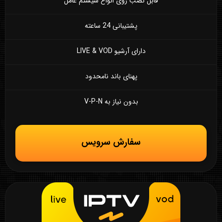
قابل نصب روی انواع سیستم عامل
پشتیبانی 24 ساعته
دارای آرشیو LIVE & VOD
پهنای باند نامحدود
بدون نیاز به V-P-N
سفارش سرویس