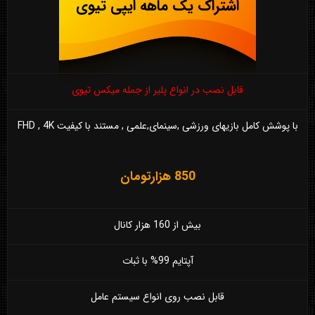
اشتراک یک ماهه ایپی تیوی
قابل نصب در انواع پلیر از جمله میکس تیوی
با پوشش کامل بازیهای ورزشی ,سینمای,علمی , مستند با کیفیت FHD , 4K
850 هزارتومان
بیش از 160 هزار کانال
آپتایم 99% با ثبات
قابل نصب روی انواع سیستم عامل