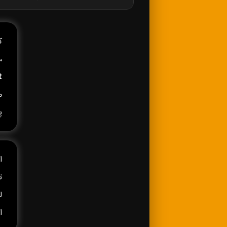
کا
،
t
م
پ
ا
ا