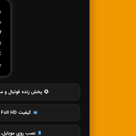
ب
م
V
C
ب
پخش زنده فوتبال و مس
کیفیت SD، HD، Full HD و 4K
نصب روی موبایل، ت