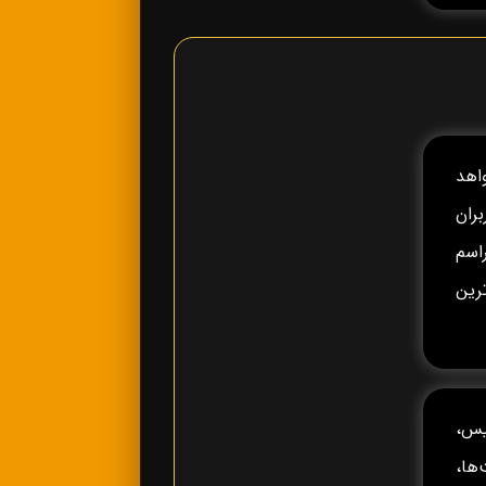
خواهد
ران
راسم
رین
یس،
ه، جام ملت‌ها،