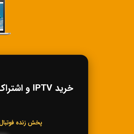
پخش زنده فوتبال، کانال‌های ورزشی IPTV، فی