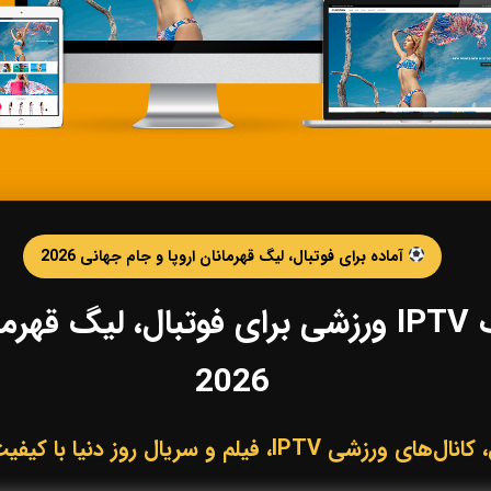
آماده برای فوتبال، لیگ قهرمانان اروپا و جام جهانی 2026
خرید IPTV و اشتراک IPTV ورزشی برای فوتبال،
2026
لم و سریال روز دنیا با کیفیت HD، Full HD و 4K