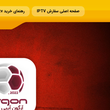
صفحه اصلی سفارش IPTV
رهنمای خرید iptv