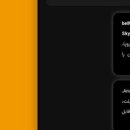
beI
Sky
پا،
 را
روی Android TV، Android Box،
وشی‌های Android و iPhone، تبلت،
 Fire TV و سایر دستگاه‌های سازگار با IPTV قابل