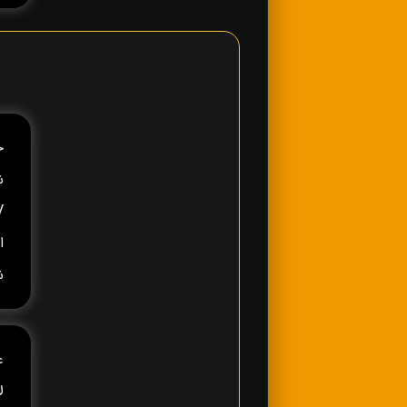
ش
ا
ش
ع