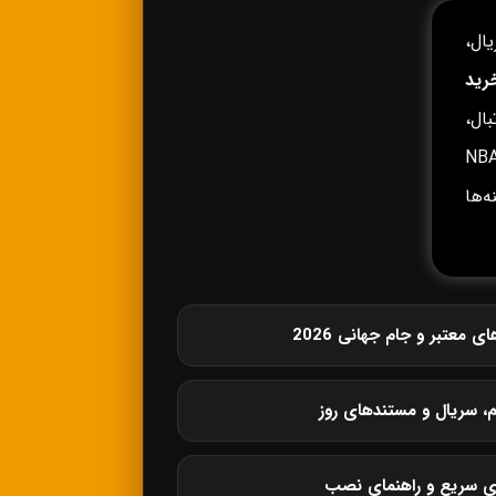
ال،
رید
ال،
وپا، لیگ برتر انگلیس، لالیگا، سری آ، بوندسلیگا، NBA،
زینه‌ها
معتبر و جام جهانی 2026
م، سریال و مستندهای روز
ی سریع و راهنمای نصب