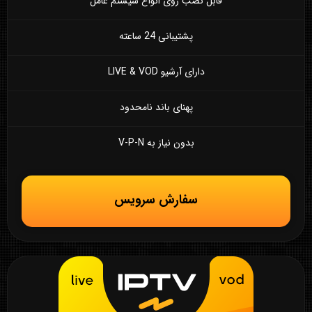
قابل نصب روی انواع سیستم عامل
پشتیبانی 24 ساعته
دارای آرشیو LIVE & VOD
پهنای باند نامحدود
بدون نیاز به V-P-N
سفارش سرویس