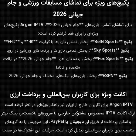
پکیج‌های ویژه برای تماشای مسابقات ورزشی و
جام
جهانی 2026
برای تماشای تمامی بازی‌های **جام جهانی 2026**،
Argon IPTV
پکیج‌های
ویژه‌ای را برای شما فراهم کرده است:
پکیج **BeIN Sports**:
پخش تمامی بازی‌ها با کیفیت **4K** و **FHD**
پکیج **Sky Sports**:
پخش تمامی بازی‌ها و برنامه‌های ورزشی در اروپا
پکیج **Fox Sports**:
پخش زنده بازی‌های **جام جهانی 2026** در ایالات
متحده و کانادا
پکیج **ESPN**:
پخش بازی‌های لیگ‌های مختلف و جام جهانی 2026
اکانت ویژه برای کاربران بین‌المللی و پرداخت ارزی
Argon IPTV
برای کاربران خارج از ایران نیز راهکار ویژه‌ای در نظر گرفته است.
ارائه
اکانت IPTV مخصوص مشترکین خارجی
با سرورهای باکیفیت‌تر، پینگ بهتر
و امکان پرداخت از طریق
ارز دیجیتال یا PayPal
، این سرویس را به گزینه‌ای
مناسب برای کاربران بین‌المللی تبدیل کرده است. جزئیات این اشتراک‌ها در صفحه