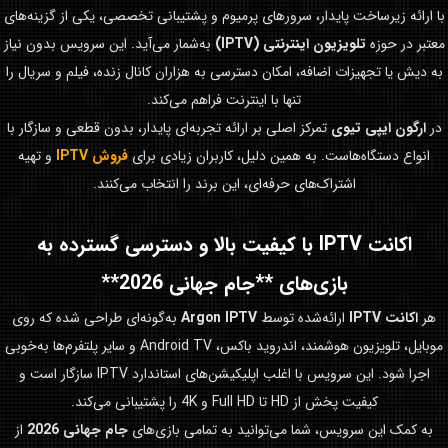
با ارائه زیرساخت پایدار، سرورهای پرمیوم و پشتیبانی تخصصی، یکی از گزینه‌های
معتبر در حوزه
تلویزیون اینترنتی (IPTV)
به‌شمار می‌آید. این سرویس بدون نیاز
به دیش یا تجهیزات اضافه، امکان دسترسی به هزاران کانال زنده، فیلم و سریال را
تنها با اینترنت فراهم می‌کند.
در
ارگون ایپی تیوی
تمرکز اصلی بر ارائه تجربه‌ای پایدار، بدون قطعی و سازگار با
انواع دستگاه‌هاست. به همین دلیل، کاربران زیادی برای
فروش IPTV
و تهیه
اشتراک‌های حرفه‌ای، این برند را انتخاب می‌کنند.
اکانت IPTV با کیفیت بالا و دسترسی گسترده به
بازی‌های **جام جهانی 2026**
هر
اکانت IPTV
ارائه‌شده توسط
Argon IPTV
به‌گونه‌ای طراحی شده که روی
موبایل، تلویزیون هوشمند، اندروید باکس، Android TV و سایر پلتفرم‌ها به‌خوبی
اجرا شود. این سرویس با اغلب اپلیکیشن‌های استاندارد IPTV سازگار است و
کیفیت پخش از HD تا Full HD و 4K را پشتیبانی می‌کند.
به کمک این سرویس، شما می‌توانید به تمامی بازی‌های
جام جهانی 2026
از