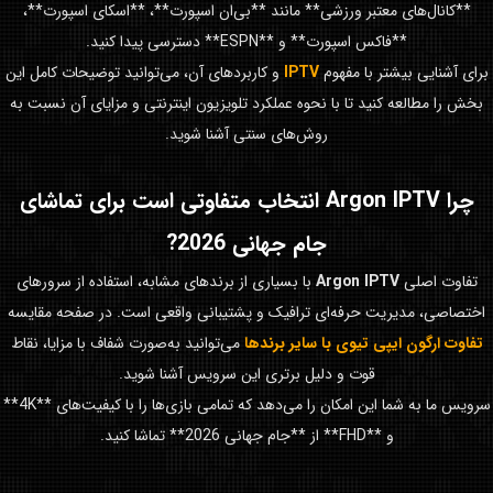
**کانال‌های معتبر ورزشی** مانند **بی‌ان اسپورت**، **اسکای اسپورت**،
**فاکس اسپورت** و **ESPN** دسترسی پیدا کنید.
برای آشنایی بیشتر با مفهوم
IPTV
و کاربردهای آن، می‌توانید توضیحات کامل این
بخش را مطالعه کنید تا با نحوه عملکرد تلویزیون اینترنتی و مزایای آن نسبت به
روش‌های سنتی آشنا شوید.
چرا
Argon IPTV
انتخاب متفاوتی است برای تماشای
جام جهانی 2026
?
تفاوت اصلی
Argon IPTV
با بسیاری از برندهای مشابه، استفاده از سرورهای
اختصاصی، مدیریت حرفه‌ای ترافیک و پشتیبانی واقعی است. در صفحه مقایسه
تفاوت ارگون ایپی تیوی با سایر برندها
می‌توانید به‌صورت شفاف با مزایا، نقاط
قوت و دلیل برتری این سرویس آشنا شوید.
سرویس ما به شما این امکان را می‌دهد که تمامی بازی‌ها را با کیفیت‌های **4K**
و **FHD** از **جام جهانی 2026** تماشا کنید.