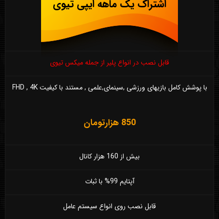
اشتراک یک ماهه ایپی تیوی
قابل نصب در انواع پلیر از جمله میکس تیوی
با پوشش کامل بازیهای ورزشی ,سینمای,علمی , مستند با کیفیت FHD , 4K
850 هزارتومان
بیش از 160 هزار کانال
آپتایم 99% با ثبات
قابل نصب روی انواع سیستم عامل