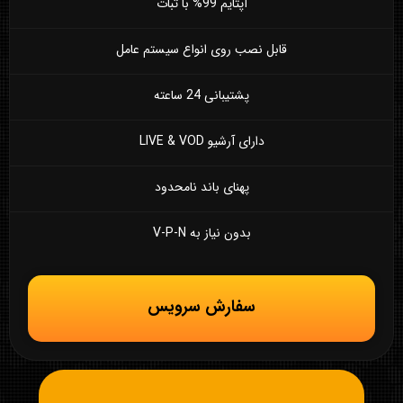
آپتایم 99% با ثبات
قابل نصب روی انواع سیستم عامل
پشتیبانی 24 ساعته
دارای آرشیو LIVE & VOD
پهنای باند نامحدود
بدون نیاز به V-P-N
سفارش سرویس