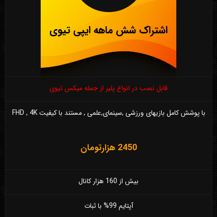
اشتراک شش ماهه ایپی تیوی
قابل نصب در انواع پلیر از جمله میکس تیوی
با پوشش کامل بازیهای ورزشی ,سینمای,علمی , مستند با کیفیت FHD , 4K
2450 هزارتومان
بیش از 160 هزار کانال
آپتایم 99% با ثبات