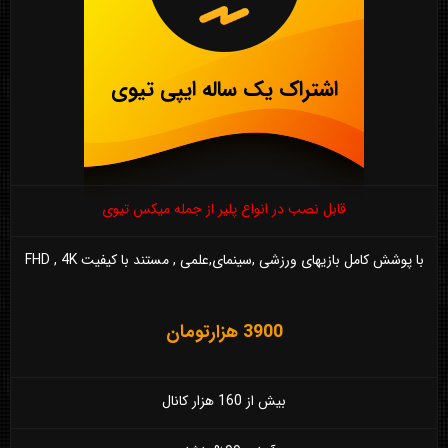
اشتراک یک ساله ایپی تیوی
قابل نصب در انواع پلیر از جمله میکس تیوی
با پوشش کامل بازیهای ورزشی ,سینمای,علمی , مستند با کیفیت FHD , 4K
3900 هزارتومان
بیش از 160 هزار کانال