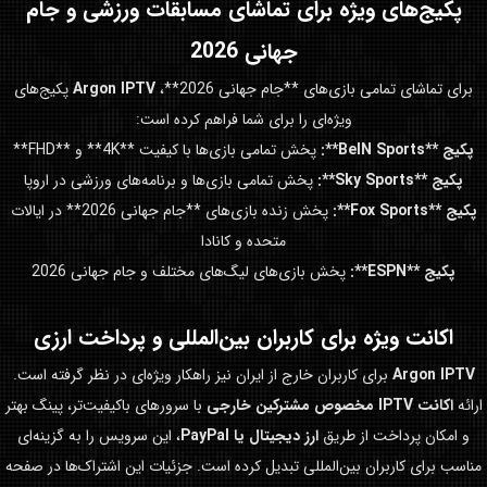
پکیج‌های ویژه برای تماشای مسابقات ورزشی و
جام
جهانی 2026
برای تماشای تمامی بازی‌های **جام جهانی 2026**،
Argon IPTV
پکیج‌های
ویژه‌ای را برای شما فراهم کرده است:
پکیج **BeIN Sports**:
پخش تمامی بازی‌ها با کیفیت **4K** و **FHD**
پکیج **Sky Sports**:
پخش تمامی بازی‌ها و برنامه‌های ورزشی در اروپا
پکیج **Fox Sports**:
پخش زنده بازی‌های **جام جهانی 2026** در ایالات
متحده و کانادا
پکیج **ESPN**:
پخش بازی‌های لیگ‌های مختلف و جام جهانی 2026
اکانت ویژه برای کاربران بین‌المللی و پرداخت ارزی
Argon IPTV
برای کاربران خارج از ایران نیز راهکار ویژه‌ای در نظر گرفته است.
ارائه
اکانت IPTV مخصوص مشترکین خارجی
با سرورهای باکیفیت‌تر، پینگ بهتر
و امکان پرداخت از طریق
ارز دیجیتال یا PayPal
، این سرویس را به گزینه‌ای
مناسب برای کاربران بین‌المللی تبدیل کرده است. جزئیات این اشتراک‌ها در صفحه