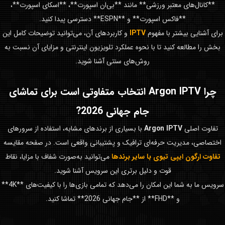
**کانال‌های معتبر ورزشی** مانند **بی‌ان اسپورت**، **اسکای اسپورت**،
**فاکس اسپورت** و **ESPN** دسترسی پیدا کنید.
برای آشنایی بیشتر با مفهوم
IPTV
و کاربردهای آن، می‌توانید توضیحات کامل این
بخش را مطالعه کنید تا با نحوه عملکرد تلویزیون اینترنتی و مزایای آن نسبت به
روش‌های سنتی آشنا شوید.
چرا
Argon IPTV
انتخاب متفاوتی است برای تماشای
جام جهانی 2026
?
تفاوت اصلی
Argon IPTV
با بسیاری از برندهای مشابه، استفاده از سرورهای
اختصاصی، مدیریت حرفه‌ای ترافیک و پشتیبانی واقعی است. در صفحه مقایسه
تفاوت ارگون ایپی تیوی با سایر برندها
می‌توانید به‌صورت شفاف با مزایا، نقاط
قوت و دلیل برتری این سرویس آشنا شوید.
سرویس ما به شما این امکان را می‌دهد که تمامی بازی‌ها را با کیفیت‌های **4K**
و **FHD** از **جام جهانی 2026** تماشا کنید.