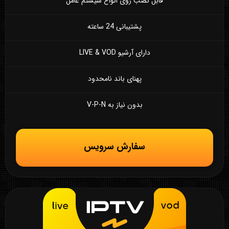
قابل نصب روی انواع سیستم عامل
پشتیبانی 24 ساعته
دارای آرشیو LIVE & VOD
پهنای باند نامحدود
بدون نیاز به V-P-N
سفارش سرویس