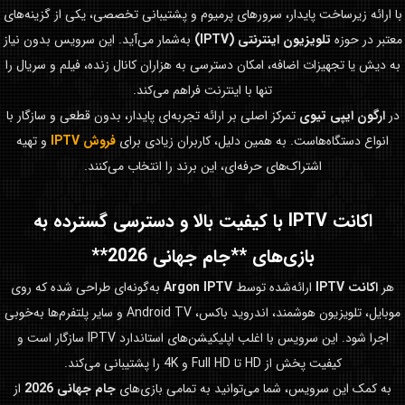
با ارائه زیرساخت پایدار، سرورهای پرمیوم و پشتیبانی تخصصی، یکی از گزینه‌های
معتبر در حوزه
تلویزیون اینترنتی (IPTV)
به‌شمار می‌آید. این سرویس بدون نیاز
به دیش یا تجهیزات اضافه، امکان دسترسی به هزاران کانال زنده، فیلم و سریال را
تنها با اینترنت فراهم می‌کند.
در
ارگون ایپی تیوی
تمرکز اصلی بر ارائه تجربه‌ای پایدار، بدون قطعی و سازگار با
انواع دستگاه‌هاست. به همین دلیل، کاربران زیادی برای
فروش IPTV
و تهیه
اشتراک‌های حرفه‌ای، این برند را انتخاب می‌کنند.
اکانت IPTV با کیفیت بالا و دسترسی گسترده به
بازی‌های **جام جهانی 2026**
هر
اکانت IPTV
ارائه‌شده توسط
Argon IPTV
به‌گونه‌ای طراحی شده که روی
موبایل، تلویزیون هوشمند، اندروید باکس، Android TV و سایر پلتفرم‌ها به‌خوبی
اجرا شود. این سرویس با اغلب اپلیکیشن‌های استاندارد IPTV سازگار است و
کیفیت پخش از HD تا Full HD و 4K را پشتیبانی می‌کند.
به کمک این سرویس، شما می‌توانید به تمامی بازی‌های
جام جهانی 2026
از