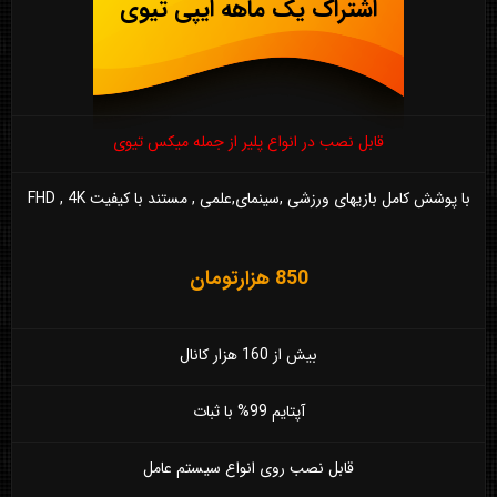
اشتراک یک ماهه ایپی تیوی
قابل نصب در انواع پلیر از جمله میکس تیوی
با پوشش کامل بازیهای ورزشی ,سینمای,علمی , مستند با کیفیت FHD , 4K
850 هزارتومان
بیش از 160 هزار کانال
آپتایم 99% با ثبات
قابل نصب روی انواع سیستم عامل