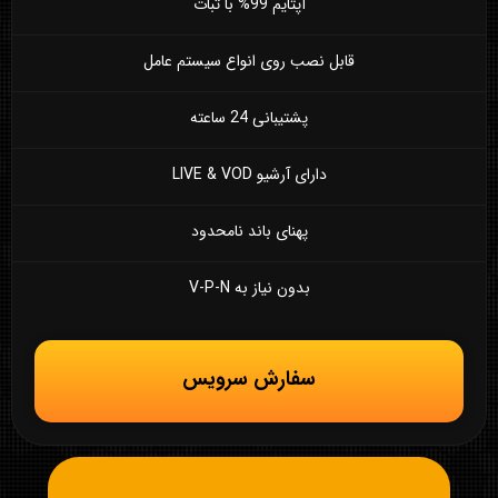
آپتایم 99% با ثبات
قابل نصب روی انواع سیستم عامل
پشتیبانی 24 ساعته
دارای آرشیو LIVE & VOD
پهنای باند نامحدود
بدون نیاز به V-P-N
سفارش سرویس