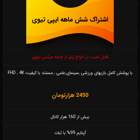
اشتراک شش ماهه ایپی تیوی
قابل نصب در انواع پلیر از جمله میکس تیوی
با پوشش کامل بازیهای ورزشی ,سینمای,علمی , مستند با کیفیت FHD , 4K
2450 هزارتومان
بیش از 160 هزار کانال
آپتایم 99% با ثبات