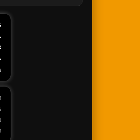
کا
،
t
م
پ
ا
ا