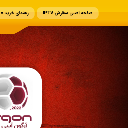
صفحه اصلی سفارش IPTV
رهنمای خرید iptv