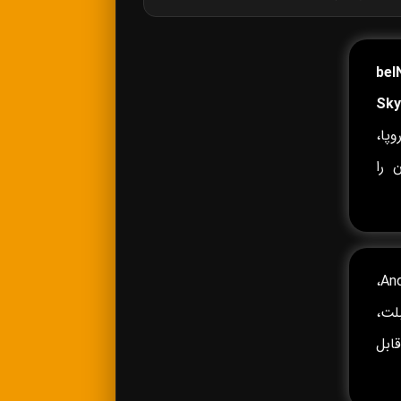
beI
Sky
پا،
 را
روی Android TV، Android Box،
وشی‌های Android و iPhone، تبلت،
 Fire TV و سایر دستگاه‌های سازگار با IPTV قابل