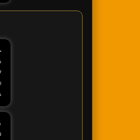
ش
ا
ش
ع