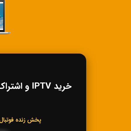
پخش زنده فوتبال، کانال‌های ورزشی IPTV، فی