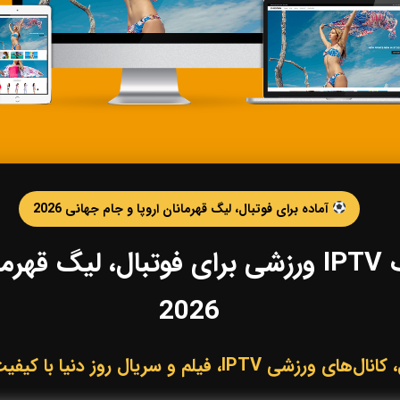
آماده برای فوتبال، لیگ قهرمانان اروپا و جام جهانی 2026
خرید IPTV و اشتراک IPTV ورزشی برای فوتبال،
2026
لم و سریال روز دنیا با کیفیت HD، Full HD و 4K