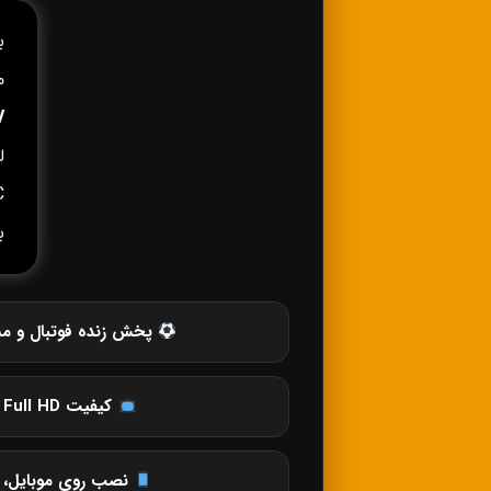
ب
م
V
C
ب
پخش زنده فوتبال و مس
کیفیت SD، HD، Full HD و 4K
نصب روی موبایل، ت