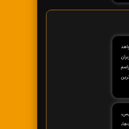
خواهد
ران
راسم
رین
یس،
ه، جام ملت‌ها،