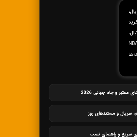
ال،
رید
ال،
وپا، لیگ برتر انگلیس، لالیگا، سری آ، بوندسلیگا، NBA،
زینه‌ها
معتبر و جام جهانی 2026
م، سریال و مستندهای روز
ی سریع و راهنمای نصب