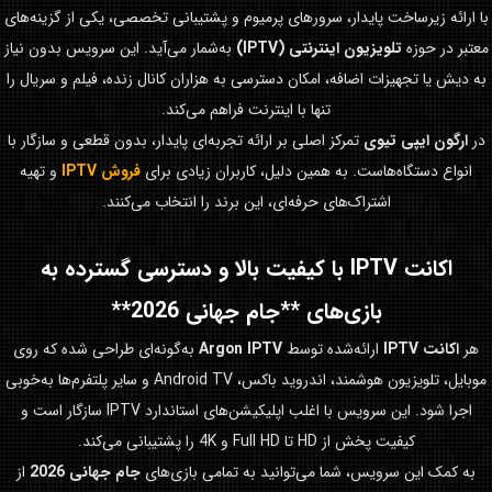
با ارائه زیرساخت پایدار، سرورهای پرمیوم و پشتیبانی تخصصی، یکی از گزینه‌های
معتبر در حوزه
تلویزیون اینترنتی (IPTV)
به‌شمار می‌آید. این سرویس بدون نیاز
به دیش یا تجهیزات اضافه، امکان دسترسی به هزاران کانال زنده، فیلم و سریال را
تنها با اینترنت فراهم می‌کند.
در
ارگون ایپی تیوی
تمرکز اصلی بر ارائه تجربه‌ای پایدار، بدون قطعی و سازگار با
انواع دستگاه‌هاست. به همین دلیل، کاربران زیادی برای
فروش IPTV
و تهیه
اشتراک‌های حرفه‌ای، این برند را انتخاب می‌کنند.
اکانت IPTV با کیفیت بالا و دسترسی گسترده به
بازی‌های **جام جهانی 2026**
هر
اکانت IPTV
ارائه‌شده توسط
Argon IPTV
به‌گونه‌ای طراحی شده که روی
موبایل، تلویزیون هوشمند، اندروید باکس، Android TV و سایر پلتفرم‌ها به‌خوبی
اجرا شود. این سرویس با اغلب اپلیکیشن‌های استاندارد IPTV سازگار است و
کیفیت پخش از HD تا Full HD و 4K را پشتیبانی می‌کند.
به کمک این سرویس، شما می‌توانید به تمامی بازی‌های
جام جهانی 2026
از