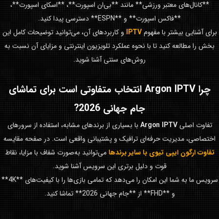
**کانال‌های معتبر ورزشی** مانند **بی‌ان اسپورت**، **اسکای اسپورت**،
**فاکس اسپورت** و **ESPN** دسترسی پیدا کنید.
برای آشنایی بیشتر با مفهوم
IPTV
و کاربردهای آن، می‌توانید توضیحات کامل این
بخش را مطالعه کنید تا با نحوه عملکرد تلویزیون اینترنتی و مزایای آن نسبت به
روش‌های سنتی آشنا شوید.
چرا
Argon IPTV
انتخاب متفاوتی است برای تماشای
جام جهانی 2026
?
تفاوت اصلی
Argon IPTV
با بسیاری از برندهای مشابه، استفاده از سرورهای
اختصاصی، مدیریت حرفه‌ای ترافیک و پشتیبانی واقعی است. در صفحه مقایسه
تفاوت ارگون ایپی تیوی با سایر برندها
می‌توانید به‌صورت شفاف با مزایا، نقاط
قوت و دلیل برتری این سرویس آشنا شوید.
سرویس ما به شما این امکان را می‌دهد که تمامی بازی‌ها را با کیفیت‌های **4K**
و **FHD** از **جام جهانی 2026** تماشا کنید.