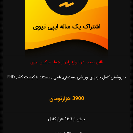
اشتراک یک ساله ایپی تیوی
قابل نصب در انواع پلیر از جمله میکس تیوی
با پوشش کامل بازیهای ورزشی ,سینمای,علمی , مستند با کیفیت FHD , 4K
3900 هزارتومان
بیش از 160 هزار کانال