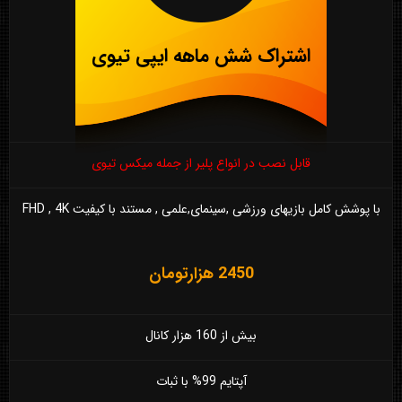
اشتراک شش ماهه ایپی تیوی
قابل نصب در انواع پلیر از جمله میکس تیوی
با پوشش کامل بازیهای ورزشی ,سینمای,علمی , مستند با کیفیت FHD , 4K
2450 هزارتومان
بیش از 160 هزار کانال
آپتایم 99% با ثبات