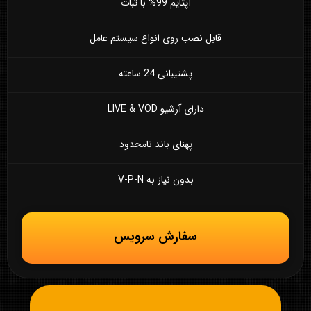
آپتایم 99% با ثبات
قابل نصب روی انواع سیستم عامل
پشتیبانی 24 ساعته
دارای آرشیو LIVE & VOD
پهنای باند نامحدود
بدون نیاز به V-P-N
سفارش سرویس