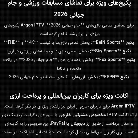
پکیج‌های ویژه برای تماشای مسابقات ورزشی و
جام
جهانی 2026
برای تماشای تمامی بازی‌های **جام جهانی 2026**،
Argon IPTV
پکیج‌های
ویژه‌ای را برای شما فراهم کرده است:
پکیج **BeIN Sports**:
پخش تمامی بازی‌ها با کیفیت **4K** و **FHD**
پکیج **Sky Sports**:
پخش تمامی بازی‌ها و برنامه‌های ورزشی در اروپا
پکیج **Fox Sports**:
پخش زنده بازی‌های **جام جهانی 2026** در ایالات
متحده و کانادا
پکیج **ESPN**:
پخش بازی‌های لیگ‌های مختلف و جام جهانی 2026
اکانت ویژه برای کاربران بین‌المللی و پرداخت ارزی
Argon IPTV
برای کاربران خارج از ایران نیز راهکار ویژه‌ای در نظر گرفته است.
ارائه
اکانت IPTV مخصوص مشترکین خارجی
با سرورهای باکیفیت‌تر، پینگ بهتر
و امکان پرداخت از طریق
ارز دیجیتال یا PayPal
، این سرویس را به گزینه‌ای
مناسب برای کاربران بین‌المللی تبدیل کرده است. جزئیات این اشتراک‌ها در صفحه