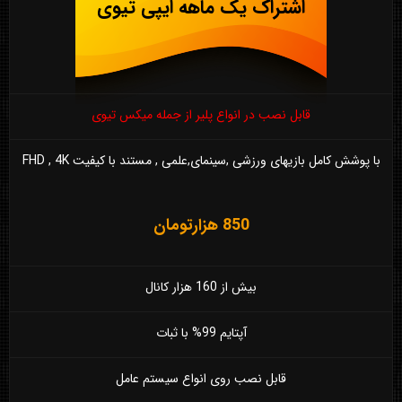
اشتراک یک ماهه ایپی تیوی
قابل نصب در انواع پلیر از جمله میکس تیوی
با پوشش کامل بازیهای ورزشی ,سینمای,علمی , مستند با کیفیت FHD , 4K
850 هزارتومان
بیش از 160 هزار کانال
آپتایم 99% با ثبات
قابل نصب روی انواع سیستم عامل