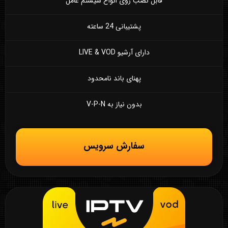
قابل نصب روی انواع سیستم عامل
پشتیبانی 24 ساعته
دارای آرشیو LIVE & VOD
پهنای باند نامحدود
بدون نیاز به V-P-N
سفارش سرویس