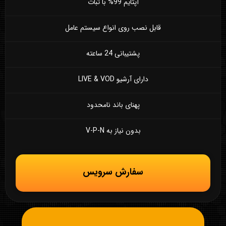
آپتایم 99% با ثبات
قابل نصب روی انواع سیستم عامل
پشتیبانی 24 ساعته
دارای آرشیو LIVE & VOD
پهنای باند نامحدود
بدون نیاز به V-P-N
سفارش سرویس