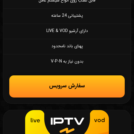
قابل نصب روی انواع سیستم عامل
پشتیبانی 24 ساعته
دارای آرشیو LIVE & VOD
پهنای باند نامحدود
بدون نیاز به V-P-N
سفارش سرویس