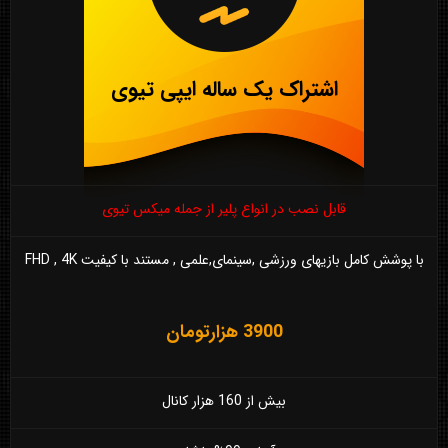
اشتراک یک ساله ایپی تیوی
قابل نصب در انواع پلیر از جمله میکس تیوی
با پوشش کامل بازیهای ورزشی ,سینمای,علمی , مستند با کیفیت FHD , 4K
3900 هزارتومان
بیش از 160 هزار کانال