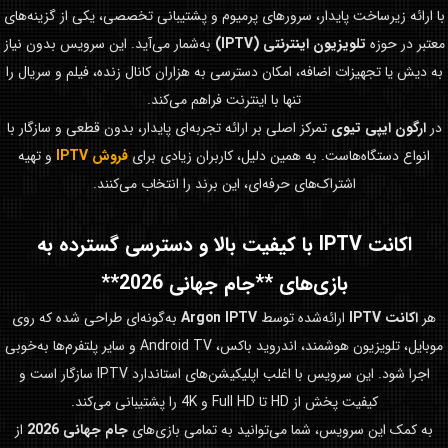
با ارائه زیرساخت پایدار، سرورهای پرمیوم و پشتیبانی تخصصی، یکی از گزینه‌های
معتبر در حوزه
تلویزیون اینترنتی (IPTV)
به‌شمار می‌آید. این سرویس بدون نیاز
به دیش یا تجهیزات اضافه، امکان دسترسی به هزاران کانال زنده، فیلم و سریال را
تنها با اینترنت فراهم می‌کند.
در
ارگون ایپی تیوی
تمرکز اصلی بر ارائه تجربه‌ای پایدار، بدون قطعی و سازگار با
انواع دستگاه‌هاست. به همین دلیل، کاربران زیادی برای
فروش IPTV
و تهیه
اشتراک‌های حرفه‌ای، این برند را انتخاب می‌کنند.
اکانت IPTV با کیفیت بالا و دسترسی گسترده به
بازی‌های **جام جهانی 2026**
هر
اکانت IPTV
ارائه‌شده توسط
Argon IPTV
به‌گونه‌ای طراحی شده که روی
موبایل، تلویزیون هوشمند، اندروید باکس، Android TV و سایر پلتفرم‌ها به‌خوبی
اجرا شود. این سرویس با اغلب اپلیکیشن‌های استاندارد IPTV سازگار است و
کیفیت پخش از HD تا Full HD و 4K را پشتیبانی می‌کند.
به کمک این سرویس، شما می‌توانید به تمامی بازی‌های
جام جهانی 2026
از