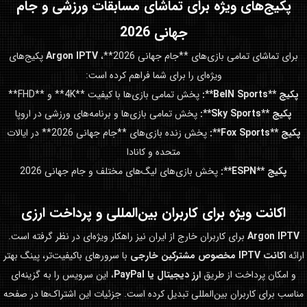
پکیج‌های ویژه برای تماشای مسابقات ورزشی و
جام
جهانی 2026
برای تماشای تمامی بازی‌های **جام جهانی 2026**،
Argon IPTV
پکیج‌های
ویژه‌ای را برای شما فراهم کرده است:
پکیج **BeIN Sports**:
پخش تمامی بازی‌ها با کیفیت **4K** و **FHD**
پکیج **Sky Sports**:
پخش تمامی بازی‌ها و برنامه‌های ورزشی در اروپا
پکیج **Fox Sports**:
پخش زنده بازی‌های **جام جهانی 2026** در ایالات
متحده و کانادا
پکیج **ESPN**:
پخش بازی‌های لیگ‌های مختلف و جام جهانی 2026
اکانت ویژه برای کاربران بین‌المللی و پرداخت ارزی
Argon IPTV
برای کاربران خارج از ایران نیز راهکار ویژه‌ای در نظر گرفته است.
ارائه
اکانت IPTV مخصوص مشترکین خارجی
با سرورهای باکیفیت‌تر، پینگ بهتر
و امکان پرداخت از طریق
ارز دیجیتال یا PayPal
، این سرویس را به گزینه‌ای
مناسب برای کاربران بین‌المللی تبدیل کرده است. جزئیات این اشتراک‌ها در صفحه