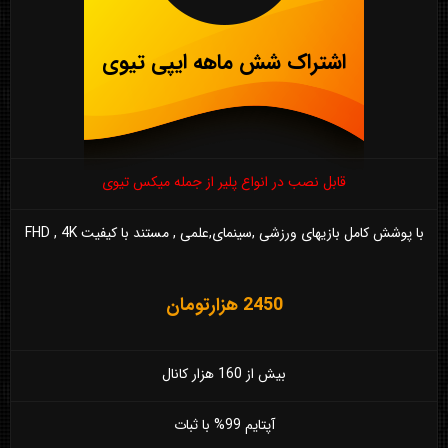
اشتراک شش ماهه ایپی تیوی
قابل نصب در انواع پلیر از جمله میکس تیوی
با پوشش کامل بازیهای ورزشی ,سینمای,علمی , مستند با کیفیت FHD , 4K
2450 هزارتومان
بیش از 160 هزار کانال
آپتایم 99% با ثبات