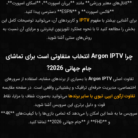
**کانال‌های معتبر ورزشی** مانند **بی‌ان اسپورت**، **اسکای اسپورت**،
**فاکس اسپورت** و **ESPN** دسترسی پیدا کنید.
برای آشنایی بیشتر با مفهوم
IPTV
و کاربردهای آن، می‌توانید توضیحات کامل این
بخش را مطالعه کنید تا با نحوه عملکرد تلویزیون اینترنتی و مزایای آن نسبت به
روش‌های سنتی آشنا شوید.
چرا
Argon IPTV
انتخاب متفاوتی است برای تماشای
جام جهانی 2026
?
تفاوت اصلی
Argon IPTV
با بسیاری از برندهای مشابه، استفاده از سرورهای
اختصاصی، مدیریت حرفه‌ای ترافیک و پشتیبانی واقعی است. در صفحه مقایسه
تفاوت ارگون ایپی تیوی با سایر برندها
می‌توانید به‌صورت شفاف با مزایا، نقاط
قوت و دلیل برتری این سرویس آشنا شوید.
سرویس ما به شما این امکان را می‌دهد که تمامی بازی‌ها را با کیفیت‌های **4K**
و **FHD** از **جام جهانی 2026** تماشا کنید.