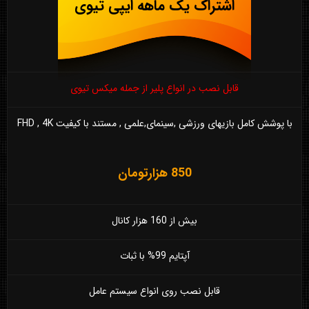
اشتراک یک ماهه ایپی تیوی
قابل نصب در انواع پلیر از جمله میکس تیوی
با پوشش کامل بازیهای ورزشی ,سینمای,علمی , مستند با کیفیت FHD , 4K
850 هزارتومان
بیش از 160 هزار کانال
آپتایم 99% با ثبات
قابل نصب روی انواع سیستم عامل