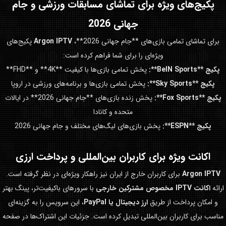
پکیج‌های ویژه برای تماشای مسابقات ورزشی و
جام
جهانی 2026
برای تماشای تمامی بازی‌های **جام جهانی 2026**،
Argon IPTV
پکیج‌های
ویژه‌ای را برای شما فراهم کرده است:
پکیج **BeIN Sports**:
پخش تمامی بازی‌ها با کیفیت **4K** و **FHD**
پکیج **Sky Sports**:
پخش تمامی بازی‌ها و برنامه‌های ورزشی در اروپا
پکیج **Fox Sports**:
پخش زنده بازی‌های **جام جهانی 2026** در ایالات
متحده و کانادا
پکیج **ESPN**:
پخش بازی‌های لیگ‌های مختلف و جام جهانی 2026
اکانت ویژه برای کاربران بین‌المللی و پرداخت ارزی
Argon IPTV
برای کاربران خارج از ایران نیز راهکار ویژه‌ای در نظر گرفته است.
ارائه
اکانت IPTV مخصوص مشترکین خارجی
با سرورهای باکیفیت‌تر، پینگ بهتر
و امکان پرداخت از طریق
ارز دیجیتال یا PayPal
، این سرویس را به گزینه‌ای
مناسب برای کاربران بین‌المللی تبدیل کرده است. جزئیات این اشتراک‌ها در صفحه