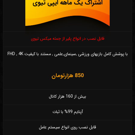
اشتراک یک ماهه ایپی تیوی
قابل نصب در انواع پلیر از جمله میکس تیوی
با پوشش کامل بازیهای ورزشی ,سینمای,علمی , مستند با کیفیت FHD , 4K
850 هزارتومان
بیش از 160 هزار کانال
آپتایم 99% با ثبات
قابل نصب روی انواع سیستم عامل