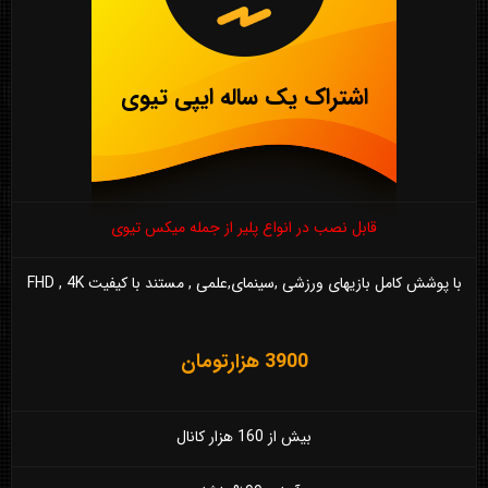
اشتراک یک ساله ایپی تیوی
قابل نصب در انواع پلیر از جمله میکس تیوی
با پوشش کامل بازیهای ورزشی ,سینمای,علمی , مستند با کیفیت FHD , 4K
3900 هزارتومان
بیش از 160 هزار کانال