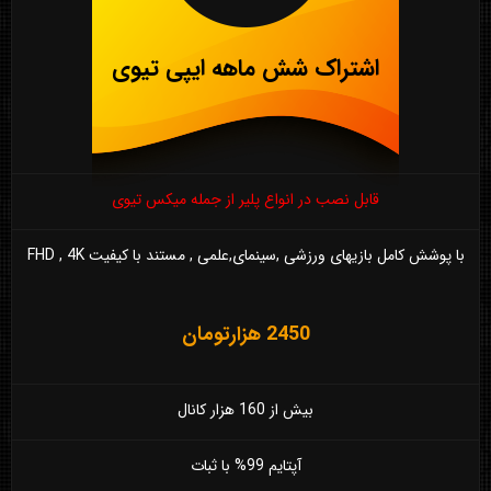
اشتراک شش ماهه ایپی تیوی
قابل نصب در انواع پلیر از جمله میکس تیوی
با پوشش کامل بازیهای ورزشی ,سینمای,علمی , مستند با کیفیت FHD , 4K
2450 هزارتومان
بیش از 160 هزار کانال
آپتایم 99% با ثبات