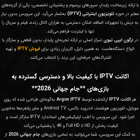
با ارائه زیرساخت پایدار، سرورهای پرمیوم و پشتیبانی تخصصی، یکی از گزینه‌های
معتبر در حوزه
تلویزیون اینترنتی (IPTV)
به‌شمار می‌آید. این سرویس بدون نیاز
به دیش یا تجهیزات اضافه، امکان دسترسی به هزاران کانال زنده، فیلم و سریال را
تنها با اینترنت فراهم می‌کند.
در
ارگون ایپی تیوی
تمرکز اصلی بر ارائه تجربه‌ای پایدار، بدون قطعی و سازگار با
انواع دستگاه‌هاست. به همین دلیل، کاربران زیادی برای
فروش IPTV
و تهیه
اشتراک‌های حرفه‌ای، این برند را انتخاب می‌کنند.
اکانت IPTV با کیفیت بالا و دسترسی گسترده به
بازی‌های **جام جهانی 2026**
هر
اکانت IPTV
ارائه‌شده توسط
Argon IPTV
به‌گونه‌ای طراحی شده که روی
موبایل، تلویزیون هوشمند، اندروید باکس، Android TV و سایر پلتفرم‌ها به‌خوبی
اجرا شود. این سرویس با اغلب اپلیکیشن‌های استاندارد IPTV سازگار است و
کیفیت پخش از HD تا Full HD و 4K را پشتیبانی می‌کند.
به کمک این سرویس، شما می‌توانید به تمامی بازی‌های
جام جهانی 2026
از