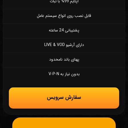
آپتایم 99% با ثبات
قابل نصب روی انواع سیستم عامل
پشتیبانی 24 ساعته
دارای آرشیو LIVE & VOD
پهنای باند نامحدود
بدون نیاز به V-P-N
سفارش سرویس