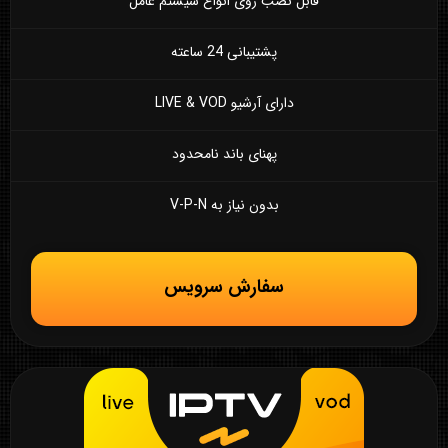
قابل نصب روی انواع سیستم عامل
پشتیبانی 24 ساعته
دارای آرشیو LIVE & VOD
پهنای باند نامحدود
بدون نیاز به V-P-N
سفارش سرویس