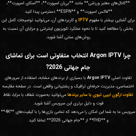
**کانال‌های معتبر ورزشی** مانند **بی‌ان اسپورت**، **اسکای اسپورت**،
**فاکس اسپورت** و **ESPN** دسترسی پیدا کنید.
برای آشنایی بیشتر با مفهوم
IPTV
و کاربردهای آن، می‌توانید توضیحات کامل این
بخش را مطالعه کنید تا با نحوه عملکرد تلویزیون اینترنتی و مزایای آن نسبت به
روش‌های سنتی آشنا شوید.
چرا
Argon IPTV
انتخاب متفاوتی است برای تماشای
جام جهانی 2026
?
تفاوت اصلی
Argon IPTV
با بسیاری از برندهای مشابه، استفاده از سرورهای
اختصاصی، مدیریت حرفه‌ای ترافیک و پشتیبانی واقعی است. در صفحه مقایسه
تفاوت ارگون ایپی تیوی با سایر برندها
می‌توانید به‌صورت شفاف با مزایا، نقاط
قوت و دلیل برتری این سرویس آشنا شوید.
سرویس ما به شما این امکان را می‌دهد که تمامی بازی‌ها را با کیفیت‌های **4K**
و **FHD** از **جام جهانی 2026** تماشا کنید.