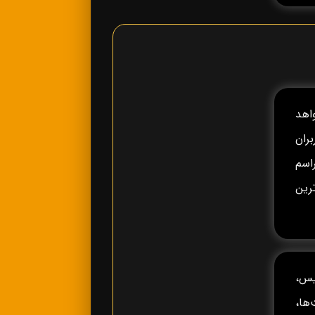
خواهد
ران
راسم
رین
یس،
ه، جام ملت‌ها،