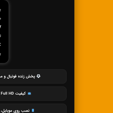
ب
م
V
C
ب
پخش زنده فوتبال و مس
کیفیت SD، HD، Full HD و 4K
نصب روی موبایل، ت