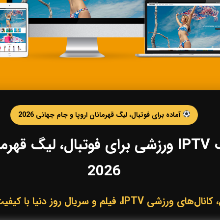
آماده برای فوتبال، لیگ قهرمانان اروپا و جام جهانی 2026
خرید IPTV و اشتراک IPTV ورزشی برای فوتبال،
2026
لم و سریال روز دنیا با کیفیت HD، Full HD و 4K