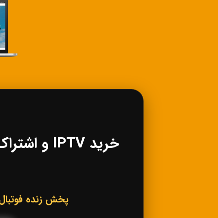
پخش زنده فوتبال، کانال‌های ورزشی IPTV، فی