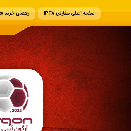
صفحه اصلی سفارش IPTV
رهنمای خرید iptv