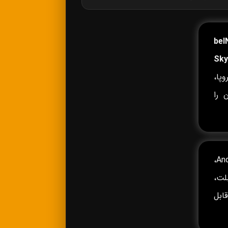
beI
Sky
پا،
 را
روی Android TV، Android Box،
وشی‌های Android و iPhone، تبلت،
 Fire TV و سایر دستگاه‌های سازگار با IPTV قابل