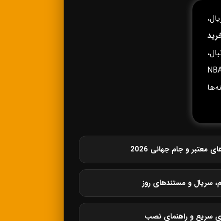
ال،
رید
ال،
وپا، لیگ برتر انگلیس، لالیگا، سری آ، بوندسلیگا، NBA،
زینه‌ها
معتبر و جام جهانی 2026
م، سریال و مستندهای روز
ی سریع و راهنمای نصب