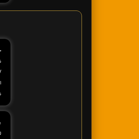
ش
ا
ش
ع