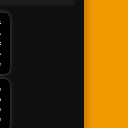
کا
،
t
م
پ
ا
ا