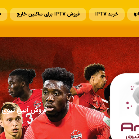
خرید IPTV
فروش IPTV برای ساکنین خارج
ف
سوالات قبل از خرید IPTV
تمدید IPTV
تماس با ما
فروش آیپی تیوی ا