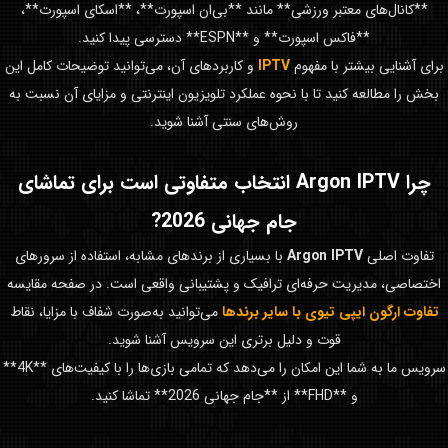
**کانال‌های معتبر ورزشی** مانند **بی‌ان اسپورت**، **اسکای اسپورت**،
**فاکس اسپورت** و **ESPN** دسترسی پیدا کنید.
برای آشنایی بیشتر با مفهوم
IPTV
و کاربردهای آن، می‌توانید توضیحات کامل این
بخش را مطالعه کنید تا با نحوه عملکرد تلویزیون اینترنتی و مزایای آن نسبت به
روش‌های سنتی آشنا شوید.
چرا
Argon IPTV
انتخاب متفاوتی است برای تماشای
جام جهانی 2026
?
تفاوت اصلی
Argon IPTV
با بسیاری از برندهای مشابه، استفاده از سرورهای
اختصاصی، مدیریت حرفه‌ای ترافیک و پشتیبانی واقعی است. در صفحه مقایسه
تفاوت ارگون ایپی تیوی با سایر برندها
می‌توانید به‌صورت شفاف با مزایا، نقاط
قوت و دلیل برتری این سرویس آشنا شوید.
سرویس ما به شما این امکان را می‌دهد که تمامی بازی‌ها را با کیفیت‌های **4K**
و **FHD** از **جام جهانی 2026** تماشا کنید.