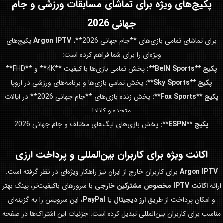
پکیج‌های ویژه برای تماشای مسابقات ورزشی و
جام
جهانی 2026
برای تماشای تمامی بازی‌های **جام جهانی 2026**،
Argon IPTV
پکیج‌های
ویژه‌ای را برای شما فراهم کرده است:
پکیج **BeIN Sports**:
پخش تمامی بازی‌ها با کیفیت **4K** و **FHD**
پکیج **Sky Sports**:
پخش تمامی بازی‌ها و برنامه‌های ورزشی در اروپا
پکیج **Fox Sports**:
پخش زنده بازی‌های **جام جهانی 2026** در ایالات
متحده و کانادا
پکیج **ESPN**:
پخش بازی‌های لیگ‌های مختلف و جام جهانی 2026
اکانت ویژه برای کاربران بین‌المللی و پرداخت ارزی
Argon IPTV
برای کاربران خارج از ایران نیز راهکار ویژه‌ای در نظر گرفته است.
ارائه
اکانت IPTV مخصوص مشترکین خارجی
با سرورهای باکیفیت‌تر، پینگ بهتر
و امکان پرداخت از طریق
ارز دیجیتال یا PayPal
، این سرویس را به گزینه‌ای
مناسب برای کاربران بین‌المللی تبدیل کرده است. جزئیات این اشتراک‌ها در صفحه