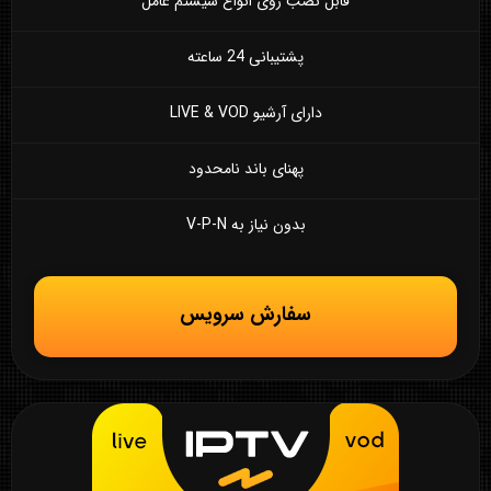
قابل نصب روی انواع سیستم عامل
پشتیبانی 24 ساعته
دارای آرشیو LIVE & VOD
پهنای باند نامحدود
بدون نیاز به V-P-N
سفارش سرویس