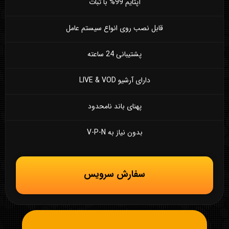
آپتایم 99% با ثبات
قابل نصب روی انواع سیستم عامل
پشتیبانی 24 ساعته
دارای آرشیو LIVE & VOD
پهنای باند نامحدود
بدون نیاز به V-P-N
سفارش سرویس