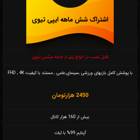
اشتراک شش ماهه ایپی تیوی
قابل نصب در انواع پلیر از جمله میکس تیوی
با پوشش کامل بازیهای ورزشی ,سینمای,علمی , مستند با کیفیت FHD , 4K
2450 هزارتومان
بیش از 160 هزار کانال
آپتایم 99% با ثبات