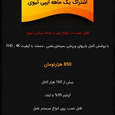
اشتراک یک ماهه ایپی تیوی
قابل نصب در انواع پلیر از جمله میکس تیوی
با پوشش کامل بازیهای ورزشی ,سینمای,علمی , مستند با کیفیت FHD , 4K
850 هزارتومان
بیش از 160 هزار کانال
آپتایم 99% با ثبات
قابل نصب روی انواع سیستم عامل