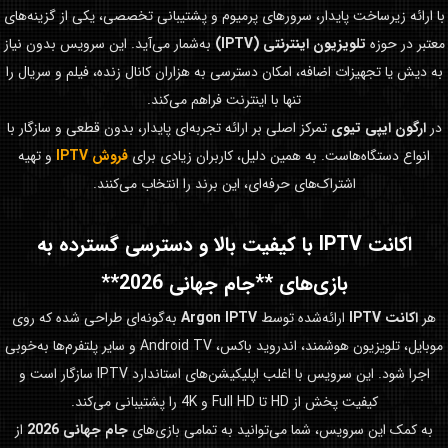
با ارائه زیرساخت پایدار، سرورهای پرمیوم و پشتیبانی تخصصی، یکی از گزینه‌های
معتبر در حوزه
تلویزیون اینترنتی (IPTV)
به‌شمار می‌آید. این سرویس بدون نیاز
به دیش یا تجهیزات اضافه، امکان دسترسی به هزاران کانال زنده، فیلم و سریال را
تنها با اینترنت فراهم می‌کند.
در
ارگون ایپی تیوی
تمرکز اصلی بر ارائه تجربه‌ای پایدار، بدون قطعی و سازگار با
انواع دستگاه‌هاست. به همین دلیل، کاربران زیادی برای
فروش IPTV
و تهیه
اشتراک‌های حرفه‌ای، این برند را انتخاب می‌کنند.
اکانت IPTV با کیفیت بالا و دسترسی گسترده به
بازی‌های **جام جهانی 2026**
هر
اکانت IPTV
ارائه‌شده توسط
Argon IPTV
به‌گونه‌ای طراحی شده که روی
موبایل، تلویزیون هوشمند، اندروید باکس، Android TV و سایر پلتفرم‌ها به‌خوبی
اجرا شود. این سرویس با اغلب اپلیکیشن‌های استاندارد IPTV سازگار است و
کیفیت پخش از HD تا Full HD و 4K را پشتیبانی می‌کند.
به کمک این سرویس، شما می‌توانید به تمامی بازی‌های
جام جهانی 2026
از