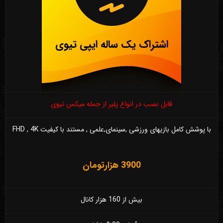
اشتراک یک ساله ایپی تیوی
قابل نصب در انواع پلیر از جمله میکس تیوی
با پوشش کامل بازیهای ورزشی ,سینمای,علمی , مستند با کیفیت FHD , 4K
3900 هزارتومان
بیش از 160 هزار کانال