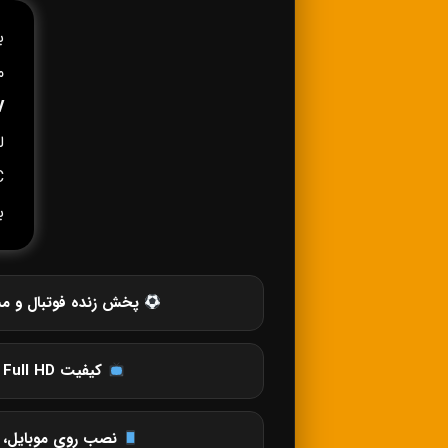
ب
م
V
C
ب
پخش زنده فوتبال و مس
کیفیت SD، HD، Full HD و 4K
نصب روی موبایل، ت