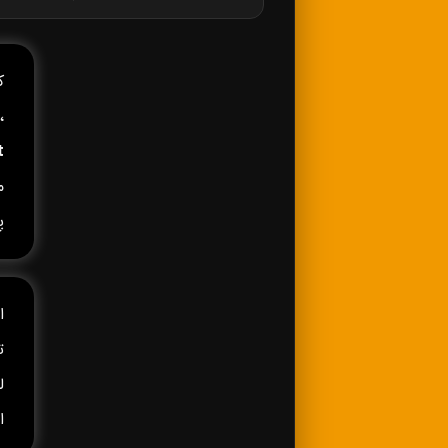
کا
،
t
م
پ
ا
ا