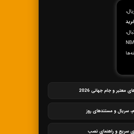
ال،
رید
ال،
وپا، لیگ برتر انگلیس، لالیگا، سری آ، بوندسلیگا، NBA،
زینه‌ها
معتبر و جام جهانی 2026
م، سریال و مستندهای روز
ی سریع و راهنمای نصب