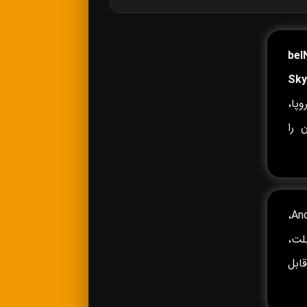
beI
Sky
پا،
 را
روی Android TV، Android Box،
وشی‌های Android و iPhone، تبلت،
 Fire TV و سایر دستگاه‌های سازگار با IPTV قابل