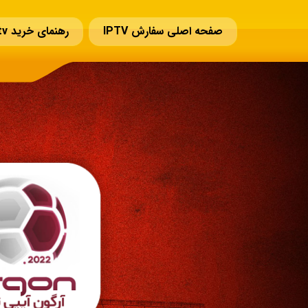
صفحه اصلی سفارش IPTV
رهنمای خرید iptv