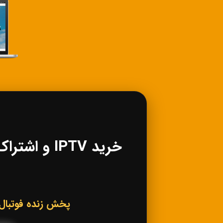
پخش زنده فوتبال، کانال‌های ورزشی IPTV، فی