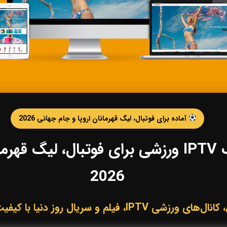
آماده برای فوتبال، لیگ قهرمانان اروپا و جام جهانی 2026
خرید IPTV و اشتراک IPTV ورزشی برای فوتبال،
2026
لم و سریال روز دنیا با کیفیت HD، Full HD و 4K