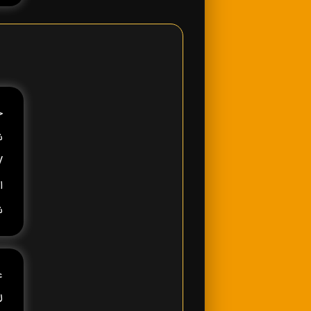
ش
ا
ش
ع