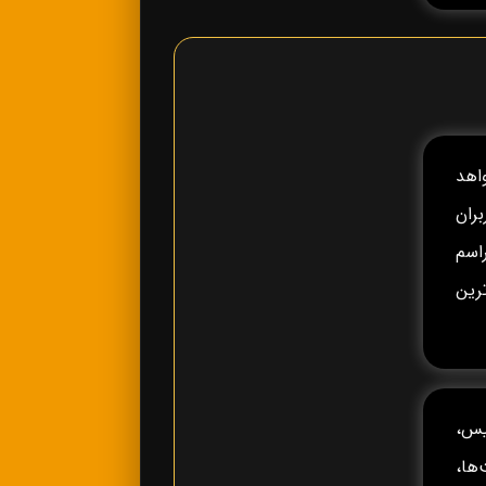
خواهد
ران
راسم
رین
یس،
ه، جام ملت‌ها،