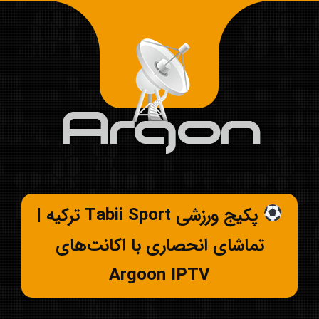
پکیج ورزشی Tabii Sport ترکیه |
تماشای انحصاری با اکانت‌های
Argoon IPTV