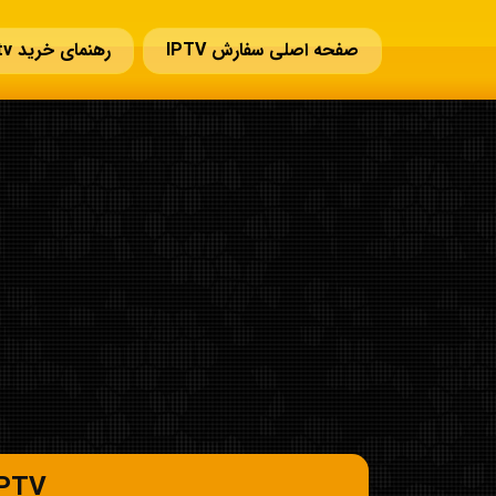
صفحه اصلی سفارش IPTV
رهنمای خرید iptv
IPTV چیست؟ راهنمای کامل IPTV + نحوه است