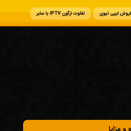
روش ایپی تیوی
تفاوت ارگون IPTV با سایر