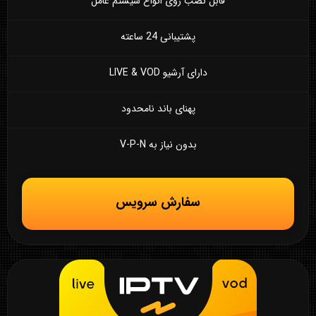
قابل نصب روی انواع سیستم عامل
پشتیبانی 24 ساعته
دارای آرشیو LIVE & VOD
پهنای باند نامحدود
بدون نیاز به V-P-N
سفارش سرویس