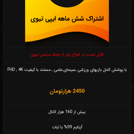
اشتراک شش ماهه ایپی تیوی
قابل نصب در انواع پلیر از جمله میکس تیوی
با پوشش کامل بازیهای ورزشی ,سینمای,علمی , مستند با کیفیت FHD , 4K
2450 هزارتومان
بیش از 160 هزار کانال
آپتایم 99% با ثبات