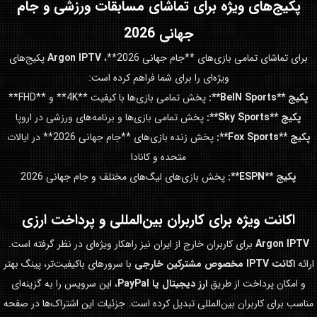
پکیج‌های ویژه برای تماشای مسابقات ورزشی و
جام
جهانی 2026
برای تماشای تمامی بازی‌های **جام جهانی 2026**،
Argon IPTV
پکیج‌های
ویژه‌ای را برای شما فراهم کرده است:
پکیج **BeIN Sports**:
پخش تمامی بازی‌ها با کیفیت **4K** و **FHD**
پکیج **Sky Sports**:
پخش تمامی بازی‌ها و برنامه‌های ورزشی در اروپا
پکیج **Fox Sports**:
پخش زنده بازی‌های **جام جهانی 2026** در ایالات
متحده و کانادا
پکیج **ESPN**:
پخش بازی‌های لیگ‌های مختلف و جام جهانی 2026
اکانت ویژه برای کاربران بین‌المللی و پرداخت ارزی
Argon IPTV
برای کاربران خارج از ایران نیز راهکار ویژه‌ای در نظر گرفته است.
ارائه
اکانت IPTV مخصوص مشترکین خارجی
با سرورهای باکیفیت‌تر، پینگ بهتر
و امکان پرداخت از طریق
ارز دیجیتال یا PayPal
، این سرویس را به گزینه‌ای
مناسب برای کاربران بین‌المللی تبدیل کرده است. جزئیات این اشتراک‌ها در صفحه