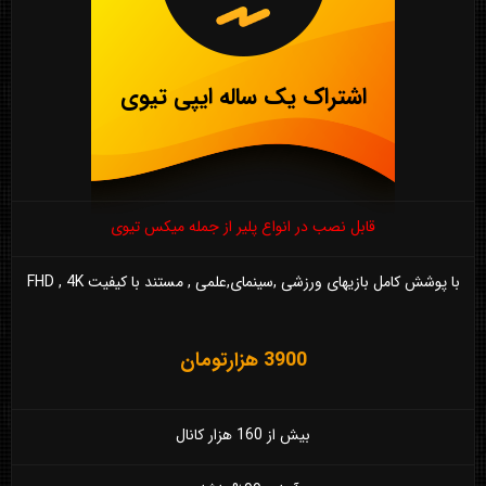
اشتراک یک ساله ایپی تیوی
قابل نصب در انواع پلیر از جمله میکس تیوی
با پوشش کامل بازیهای ورزشی ,سینمای,علمی , مستند با کیفیت FHD , 4K
3900 هزارتومان
بیش از 160 هزار کانال