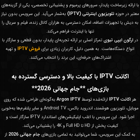
با ارائه زیرساخت پایدار، سرورهای پرمیوم و پشتیبانی تخصصی، یکی از گزینه‌های
معتبر در حوزه
تلویزیون اینترنتی (IPTV)
به‌شمار می‌آید. این سرویس بدون نیاز
به دیش یا تجهیزات اضافه، امکان دسترسی به هزاران کانال زنده، فیلم و سریال را
تنها با اینترنت فراهم می‌کند.
در
ارگون ایپی تیوی
تمرکز اصلی بر ارائه تجربه‌ای پایدار، بدون قطعی و سازگار با
انواع دستگاه‌هاست. به همین دلیل، کاربران زیادی برای
فروش IPTV
و تهیه
اشتراک‌های حرفه‌ای، این برند را انتخاب می‌کنند.
اکانت IPTV با کیفیت بالا و دسترسی گسترده به
بازی‌های **جام جهانی 2026**
هر
اکانت IPTV
ارائه‌شده توسط
Argon IPTV
به‌گونه‌ای طراحی شده که روی
موبایل، تلویزیون هوشمند، اندروید باکس، Android TV و سایر پلتفرم‌ها به‌خوبی
اجرا شود. این سرویس با اغلب اپلیکیشن‌های استاندارد IPTV سازگار است و
کیفیت پخش از HD تا Full HD و 4K را پشتیبانی می‌کند.
به کمک این سرویس، شما می‌توانید به تمامی بازی‌های
جام جهانی 2026
از