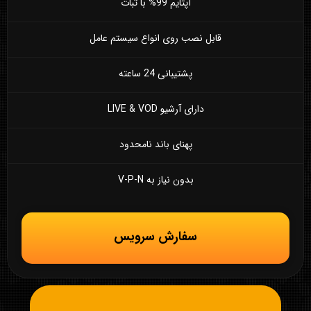
آپتایم 99% با ثبات
قابل نصب روی انواع سیستم عامل
پشتیبانی 24 ساعته
دارای آرشیو LIVE & VOD
پهنای باند نامحدود
بدون نیاز به V-P-N
سفارش سرویس