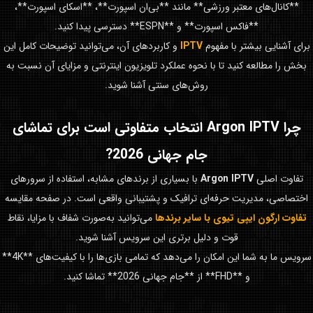
**کانال‌های معتبر ورزشی** مانند **بی‌ان اسپورت**، **اسکای اسپورت**،
**فاکس اسپورت** و **ESPN** دسترسی پیدا کنید.
برای آشنایی بیشتر با مفهوم
IPTV
و کاربردهای آن، می‌توانید توضیحات کامل این
بخش را مطالعه کنید تا با نحوه عملکرد تلویزیون اینترنتی و مزایای آن نسبت به
روش‌های سنتی آشنا شوید.
چرا
Argon IPTV
انتخاب متفاوتی است برای تماشای
جام جهانی 2026
?
تفاوت اصلی
Argon IPTV
با بسیاری از برندهای مشابه، استفاده از سرورهای
اختصاصی، مدیریت حرفه‌ای ترافیک و پشتیبانی واقعی است. در صفحه مقایسه
تفاوت ارگون ایپی تیوی با سایر برندها
می‌توانید به‌صورت شفاف با مزایا، نقاط
قوت و دلیل برتری این سرویس آشنا شوید.
سرویس ما به شما این امکان را می‌دهد که تمامی بازی‌ها را با کیفیت‌های **4K**
و **FHD** از **جام جهانی 2026** تماشا کنید.