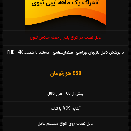
اشتراک یک ماهه ایپی تیوی
قابل نصب در انواع پلیر از جمله میکس تیوی
با پوشش کامل بازیهای ورزشی ,سینمای,علمی , مستند با کیفیت FHD , 4K
850 هزارتومان
بیش از 160 هزار کانال
آپتایم 99% با ثبات
قابل نصب روی انواع سیستم عامل