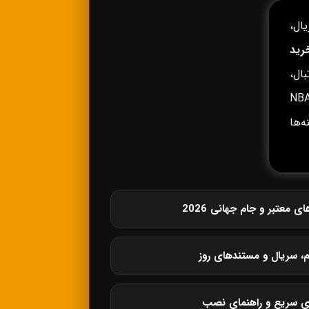
ال،
رید
ال،
وپا، لیگ برتر انگلیس، لالیگا، سری آ، بوندسلیگا، NBA،
زینه‌ها
معتبر و جام جهانی 2026
م، سریال و مستندهای روز
ی سریع و راهنمای نصب