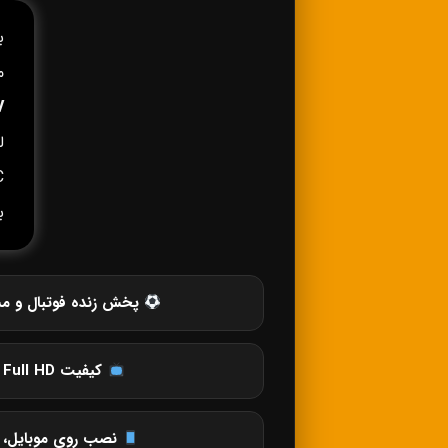
ب
م
V
C
ب
پخش زنده فوتبال و مس
کیفیت SD، HD، Full HD و 4K
نصب روی موبایل، ت