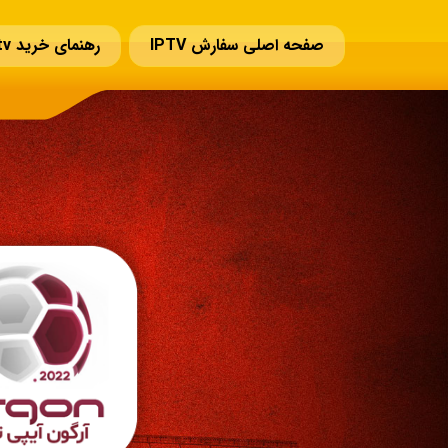
صفحه اصلی سفارش IPTV
رهنمای خرید iptv