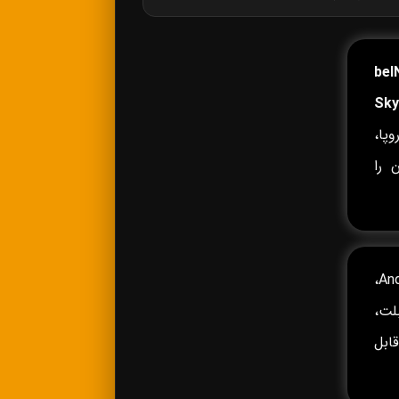
beI
Sky
پا،
 را
روی Android TV، Android Box،
وشی‌های Android و iPhone، تبلت،
 Fire TV و سایر دستگاه‌های سازگار با IPTV قابل