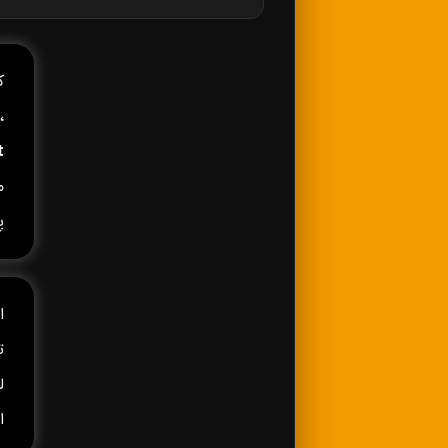
کا
،
t
م
پ
ا
ا