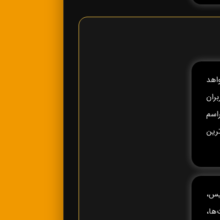
خواهد
ران
راسم
رین
یس،
ه، جام ملت‌ها،