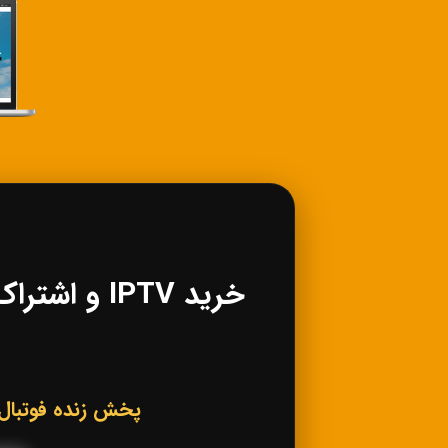
پخش زنده فوتبال، کانال‌های ورزشی IPTV، فی