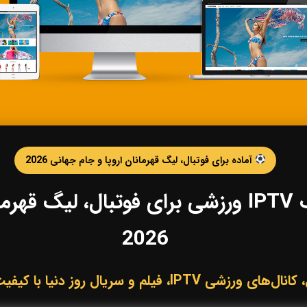
آماده برای فوتبال، لیگ قهرمانان اروپا و جام جهانی 2026
خرید IPTV و اشتراک IPTV ورزشی برای فوتبال،
2026
لم و سریال روز دنیا با کیفیت HD، Full HD و 4K