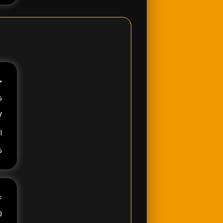
ش
ا
ش
ع