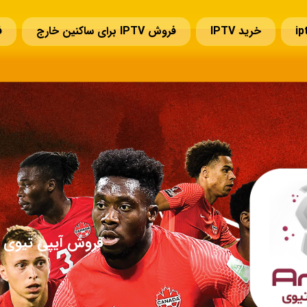
خرید IPTV
فروش IPTV برای ساکنین خارج
ف
سوالات قبل از خرید IPTV
تمدید IPTV
تماس با ما
فروش آیپی تیوی ا