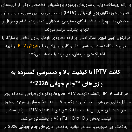
با ارائه زیرساخت پایدار، سرورهای پرمیوم و پشتیبانی تخصصی، یکی از گزینه‌های
معتبر در حوزه
تلویزیون اینترنتی (IPTV)
به‌شمار می‌آید. این سرویس بدون نیاز
به دیش یا تجهیزات اضافه، امکان دسترسی به هزاران کانال زنده، فیلم و سریال را
تنها با اینترنت فراهم می‌کند.
در
ارگون ایپی تیوی
تمرکز اصلی بر ارائه تجربه‌ای پایدار، بدون قطعی و سازگار با
انواع دستگاه‌هاست. به همین دلیل، کاربران زیادی برای
فروش IPTV
و تهیه
اشتراک‌های حرفه‌ای، این برند را انتخاب می‌کنند.
اکانت IPTV با کیفیت بالا و دسترسی گسترده به
بازی‌های **جام جهانی 2026**
هر
اکانت IPTV
ارائه‌شده توسط
Argon IPTV
به‌گونه‌ای طراحی شده که روی
موبایل، تلویزیون هوشمند، اندروید باکس، Android TV و سایر پلتفرم‌ها به‌خوبی
اجرا شود. این سرویس با اغلب اپلیکیشن‌های استاندارد IPTV سازگار است و
کیفیت پخش از HD تا Full HD و 4K را پشتیبانی می‌کند.
به کمک این سرویس، شما می‌توانید به تمامی بازی‌های
جام جهانی 2026
از