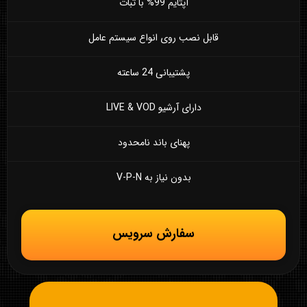
آپتایم 99% با ثبات
قابل نصب روی انواع سیستم عامل
پشتیبانی 24 ساعته
دارای آرشیو LIVE & VOD
پهنای باند نامحدود
بدون نیاز به V-P-N
سفارش سرویس