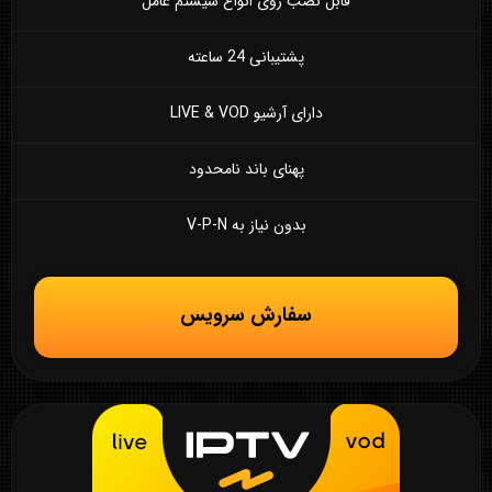
قابل نصب روی انواع سیستم عامل
پشتیبانی 24 ساعته
دارای آرشیو LIVE & VOD
پهنای باند نامحدود
بدون نیاز به V-P-N
سفارش سرویس