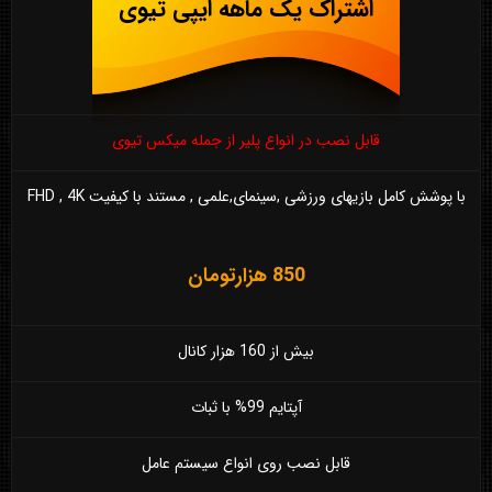
اشتراک یک ماهه ایپی تیوی
قابل نصب در انواع پلیر از جمله میکس تیوی
با پوشش کامل بازیهای ورزشی ,سینمای,علمی , مستند با کیفیت FHD , 4K
850 هزارتومان
بیش از 160 هزار کانال
آپتایم 99% با ثبات
قابل نصب روی انواع سیستم عامل