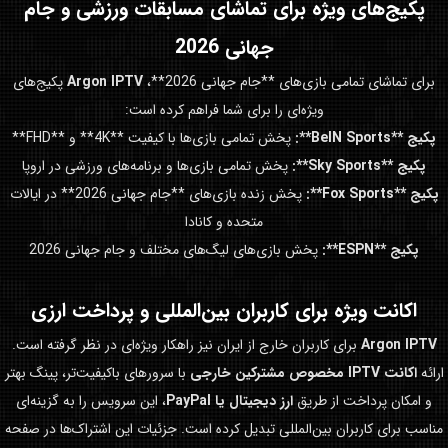
پکیج‌های ویژه برای تماشای مسابقات ورزشی و
جام
جهانی 2026
برای تماشای تمامی بازی‌های **جام جهانی 2026**،
Argon IPTV
پکیج‌های
ویژه‌ای را برای شما فراهم کرده است:
پکیج **BeIN Sports**:
پخش تمامی بازی‌ها با کیفیت **4K** و **FHD**
پکیج **Sky Sports**:
پخش تمامی بازی‌ها و برنامه‌های ورزشی در اروپا
پکیج **Fox Sports**:
پخش زنده بازی‌های **جام جهانی 2026** در ایالات
متحده و کانادا
پکیج **ESPN**:
پخش بازی‌های لیگ‌های مختلف و جام جهانی 2026
اکانت ویژه برای کاربران بین‌المللی و پرداخت ارزی
Argon IPTV
برای کاربران خارج از ایران نیز راهکار ویژه‌ای در نظر گرفته است.
ارائه
اکانت IPTV مخصوص مشترکین خارجی
با سرورهای باکیفیت‌تر، پینگ بهتر
و امکان پرداخت از طریق
ارز دیجیتال یا PayPal
، این سرویس را به گزینه‌ای
مناسب برای کاربران بین‌المللی تبدیل کرده است. جزئیات این اشتراک‌ها در صفحه