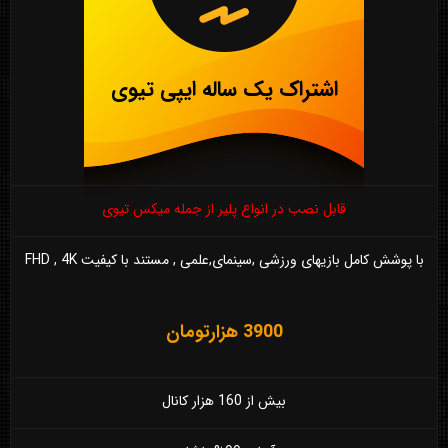
اشتراک یک ساله ایپی تیوی
قابل نصب در انواع پلیر از جمله میکس تیوی
با پوشش کامل بازیهای ورزشی ,سینمای,علمی , مستند با کیفیت FHD , 4K
3900 هزارتومان
بیش از 160 هزار کانال