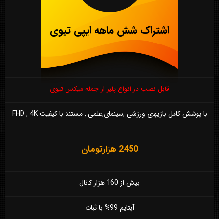
اشتراک شش ماهه ایپی تیوی
قابل نصب در انواع پلیر از جمله میکس تیوی
با پوشش کامل بازیهای ورزشی ,سینمای,علمی , مستند با کیفیت FHD , 4K
2450 هزارتومان
بیش از 160 هزار کانال
آپتایم 99% با ثبات