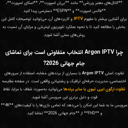
**کانال‌های معتبر ورزشی** مانند **بی‌ان اسپورت**، **اسکای اسپورت**،
**فاکس اسپورت** و **ESPN** دسترسی پیدا کنید.
برای آشنایی بیشتر با مفهوم
IPTV
و کاربردهای آن، می‌توانید توضیحات کامل این
بخش را مطالعه کنید تا با نحوه عملکرد تلویزیون اینترنتی و مزایای آن نسبت به
روش‌های سنتی آشنا شوید.
چرا
Argon IPTV
انتخاب متفاوتی است برای تماشای
جام جهانی 2026
?
تفاوت اصلی
Argon IPTV
با بسیاری از برندهای مشابه، استفاده از سرورهای
اختصاصی، مدیریت حرفه‌ای ترافیک و پشتیبانی واقعی است. در صفحه مقایسه
تفاوت ارگون ایپی تیوی با سایر برندها
می‌توانید به‌صورت شفاف با مزایا، نقاط
قوت و دلیل برتری این سرویس آشنا شوید.
سرویس ما به شما این امکان را می‌دهد که تمامی بازی‌ها را با کیفیت‌های **4K**
و **FHD** از **جام جهانی 2026** تماشا کنید.