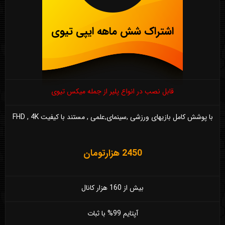
اشتراک شش ماهه ایپی تیوی
قابل نصب در انواع پلیر از جمله میکس تیوی
با پوشش کامل بازیهای ورزشی ,سینمای,علمی , مستند با کیفیت FHD , 4K
2450 هزارتومان
بیش از 160 هزار کانال
آپتایم 99% با ثبات