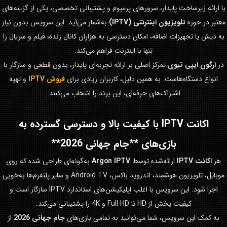
با ارائه زیرساخت پایدار، سرورهای پرمیوم و پشتیبانی تخصصی، یکی از گزینه‌های
معتبر در حوزه
تلویزیون اینترنتی (IPTV)
به‌شمار می‌آید. این سرویس بدون نیاز
به دیش یا تجهیزات اضافه، امکان دسترسی به هزاران کانال زنده، فیلم و سریال را
تنها با اینترنت فراهم می‌کند.
در
ارگون ایپی تیوی
تمرکز اصلی بر ارائه تجربه‌ای پایدار، بدون قطعی و سازگار با
انواع دستگاه‌هاست. به همین دلیل، کاربران زیادی برای
فروش IPTV
و تهیه
اشتراک‌های حرفه‌ای، این برند را انتخاب می‌کنند.
اکانت IPTV با کیفیت بالا و دسترسی گسترده به
بازی‌های **جام جهانی 2026**
هر
اکانت IPTV
ارائه‌شده توسط
Argon IPTV
به‌گونه‌ای طراحی شده که روی
موبایل، تلویزیون هوشمند، اندروید باکس، Android TV و سایر پلتفرم‌ها به‌خوبی
اجرا شود. این سرویس با اغلب اپلیکیشن‌های استاندارد IPTV سازگار است و
کیفیت پخش از HD تا Full HD و 4K را پشتیبانی می‌کند.
به کمک این سرویس، شما می‌توانید به تمامی بازی‌های
جام جهانی 2026
از