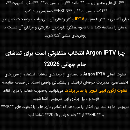
**کانال‌های معتبر ورزشی** مانند **بی‌ان اسپورت**، **اسکای اسپورت**،
**فاکس اسپورت** و **ESPN** دسترسی پیدا کنید.
برای آشنایی بیشتر با مفهوم
IPTV
و کاربردهای آن، می‌توانید توضیحات کامل این
بخش را مطالعه کنید تا با نحوه عملکرد تلویزیون اینترنتی و مزایای آن نسبت به
روش‌های سنتی آشنا شوید.
چرا
Argon IPTV
انتخاب متفاوتی است برای تماشای
جام جهانی 2026
?
تفاوت اصلی
Argon IPTV
با بسیاری از برندهای مشابه، استفاده از سرورهای
اختصاصی، مدیریت حرفه‌ای ترافیک و پشتیبانی واقعی است. در صفحه مقایسه
تفاوت ارگون ایپی تیوی با سایر برندها
می‌توانید به‌صورت شفاف با مزایا، نقاط
قوت و دلیل برتری این سرویس آشنا شوید.
سرویس ما به شما این امکان را می‌دهد که تمامی بازی‌ها را با کیفیت‌های **4K**
و **FHD** از **جام جهانی 2026** تماشا کنید.