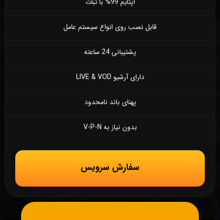
آپتایم 99% با ثبات
قابل نصب روی انواع سیستم عامل
پشتیبانی 24 ساعته
دارای آرشیو LIVE & VOD
پهنای باند نامحدود
بدون نیاز به V-P-N
سفارش سرویس