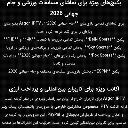
پکیج‌های ویژه برای تماشای مسابقات ورزشی و
جام
جهانی 2026
برای تماشای تمامی بازی‌های **جام جهانی 2026**،
Argon IPTV
پکیج‌های
ویژه‌ای را برای شما فراهم کرده است:
پکیج **BeIN Sports**:
پخش تمامی بازی‌ها با کیفیت **4K** و **FHD**
پکیج **Sky Sports**:
پخش تمامی بازی‌ها و برنامه‌های ورزشی در اروپا
پکیج **Fox Sports**:
پخش زنده بازی‌های **جام جهانی 2026** در ایالات
متحده و کانادا
پکیج **ESPN**:
پخش بازی‌های لیگ‌های مختلف و جام جهانی 2026
اکانت ویژه برای کاربران بین‌المللی و پرداخت ارزی
Argon IPTV
برای کاربران خارج از ایران نیز راهکار ویژه‌ای در نظر گرفته است.
ارائه
اکانت IPTV مخصوص مشترکین خارجی
با سرورهای باکیفیت‌تر، پینگ بهتر
و امکان پرداخت از طریق
ارز دیجیتال یا PayPal
، این سرویس را به گزینه‌ای
مناسب برای کاربران بین‌المللی تبدیل کرده است. جزئیات این اشتراک‌ها در صفحه