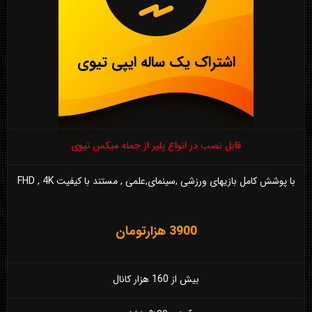
اشتراک یک ساله ایپی تیوی
قابل نصب در انواع پلیر از جمله میکس تیوی
با پوشش کامل بازیهای ورزشی ,سینمای,علمی , مستند با کیفیت FHD , 4K
3900 هزارتومان
بیش از 160 هزار کانال