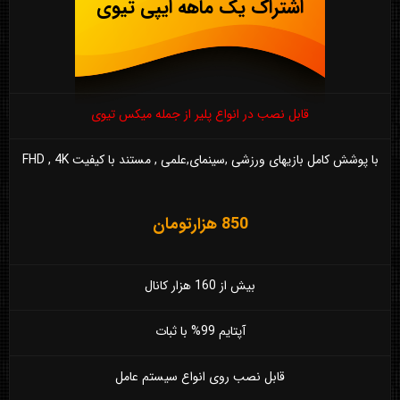
اشتراک یک ماهه ایپی تیوی
قابل نصب در انواع پلیر از جمله میکس تیوی
با پوشش کامل بازیهای ورزشی ,سینمای,علمی , مستند با کیفیت FHD , 4K
850 هزارتومان
بیش از 160 هزار کانال
آپتایم 99% با ثبات
قابل نصب روی انواع سیستم عامل