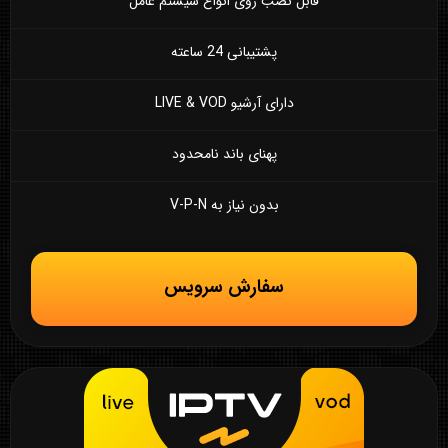
قابل نصب روی انواع سیستم عامل
پشتیبانی 24 ساعته
دارای آرشیو LIVE & VOD
پهنای باند نامحدود
بدون نیاز به V-P-N
سفارش سرویس