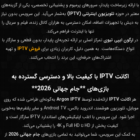
با ارائه زیرساخت پایدار، سرورهای پرمیوم و پشتیبانی تخصصی، یکی از گزینه‌های
معتبر در حوزه
تلویزیون اینترنتی (IPTV)
به‌شمار می‌آید. این سرویس بدون نیاز
به دیش یا تجهیزات اضافه، امکان دسترسی به هزاران کانال زنده، فیلم و سریال را
تنها با اینترنت فراهم می‌کند.
در
ارگون ایپی تیوی
تمرکز اصلی بر ارائه تجربه‌ای پایدار، بدون قطعی و سازگار با
انواع دستگاه‌هاست. به همین دلیل، کاربران زیادی برای
فروش IPTV
و تهیه
اشتراک‌های حرفه‌ای، این برند را انتخاب می‌کنند.
اکانت IPTV با کیفیت بالا و دسترسی گسترده به
بازی‌های **جام جهانی 2026**
هر
اکانت IPTV
ارائه‌شده توسط
Argon IPTV
به‌گونه‌ای طراحی شده که روی
موبایل، تلویزیون هوشمند، اندروید باکس، Android TV و سایر پلتفرم‌ها به‌خوبی
اجرا شود. این سرویس با اغلب اپلیکیشن‌های استاندارد IPTV سازگار است و
کیفیت پخش از HD تا Full HD و 4K را پشتیبانی می‌کند.
به کمک این سرویس، شما می‌توانید به تمامی بازی‌های
جام جهانی 2026
از