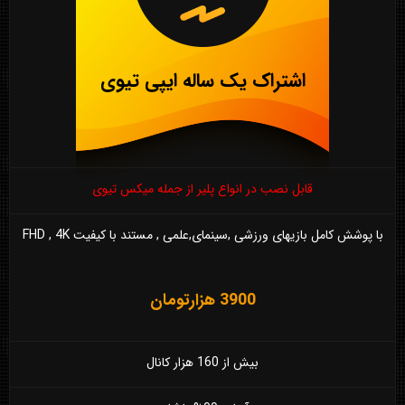
اشتراک یک ساله ایپی تیوی
قابل نصب در انواع پلیر از جمله میکس تیوی
با پوشش کامل بازیهای ورزشی ,سینمای,علمی , مستند با کیفیت FHD , 4K
3900 هزارتومان
بیش از 160 هزار کانال