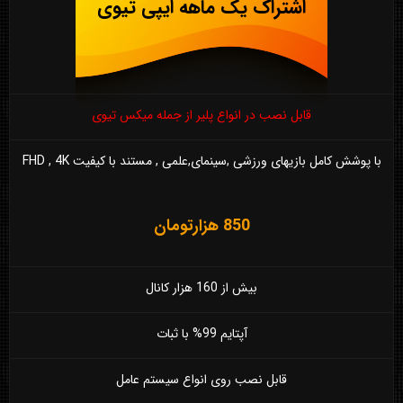
اشتراک یک ماهه ایپی تیوی
قابل نصب در انواع پلیر از جمله میکس تیوی
با پوشش کامل بازیهای ورزشی ,سینمای,علمی , مستند با کیفیت FHD , 4K
850 هزارتومان
بیش از 160 هزار کانال
آپتایم 99% با ثبات
قابل نصب روی انواع سیستم عامل