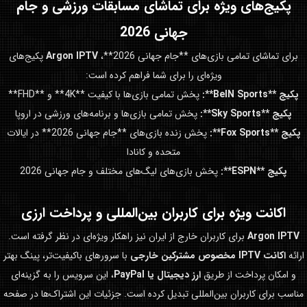
پکیج‌های ویژه برای تماشای مسابقات ورزشی و
جام
جهانی 2026
برای تماشای تمامی بازی‌های **جام جهانی 2026**،
Argon IPTV
پکیج‌های
ویژه‌ای را برای شما فراهم کرده است:
پکیج **BeIN Sports**:
پخش تمامی بازی‌ها با کیفیت **4K** و **FHD**
پکیج **Sky Sports**:
پخش تمامی بازی‌ها و برنامه‌های ورزشی در اروپا
پکیج **Fox Sports**:
پخش زنده بازی‌های **جام جهانی 2026** در ایالات
متحده و کانادا
پکیج **ESPN**:
پخش بازی‌های لیگ‌های مختلف و جام جهانی 2026
اکانت ویژه برای کاربران بین‌المللی و پرداخت ارزی
Argon IPTV
برای کاربران خارج از ایران نیز راهکار ویژه‌ای در نظر گرفته است.
ارائه
اکانت IPTV مخصوص مشترکین خارجی
با سرورهای باکیفیت‌تر، پینگ بهتر
و امکان پرداخت از طریق
ارز دیجیتال یا PayPal
، این سرویس را به گزینه‌ای
مناسب برای کاربران بین‌المللی تبدیل کرده است. جزئیات این اشتراک‌ها در صفحه