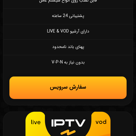
قابل نصب روی انواع سیستم عامل
پشتیبانی 24 ساعته
دارای آرشیو LIVE & VOD
پهنای باند نامحدود
بدون نیاز به V-P-N
سفارش سرویس