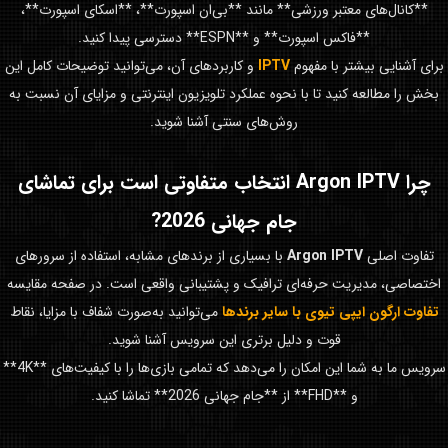
**کانال‌های معتبر ورزشی** مانند **بی‌ان اسپورت**، **اسکای اسپورت**،
**فاکس اسپورت** و **ESPN** دسترسی پیدا کنید.
برای آشنایی بیشتر با مفهوم
IPTV
و کاربردهای آن، می‌توانید توضیحات کامل این
بخش را مطالعه کنید تا با نحوه عملکرد تلویزیون اینترنتی و مزایای آن نسبت به
روش‌های سنتی آشنا شوید.
چرا
Argon IPTV
انتخاب متفاوتی است برای تماشای
جام جهانی 2026
?
تفاوت اصلی
Argon IPTV
با بسیاری از برندهای مشابه، استفاده از سرورهای
اختصاصی، مدیریت حرفه‌ای ترافیک و پشتیبانی واقعی است. در صفحه مقایسه
تفاوت ارگون ایپی تیوی با سایر برندها
می‌توانید به‌صورت شفاف با مزایا، نقاط
قوت و دلیل برتری این سرویس آشنا شوید.
سرویس ما به شما این امکان را می‌دهد که تمامی بازی‌ها را با کیفیت‌های **4K**
و **FHD** از **جام جهانی 2026** تماشا کنید.