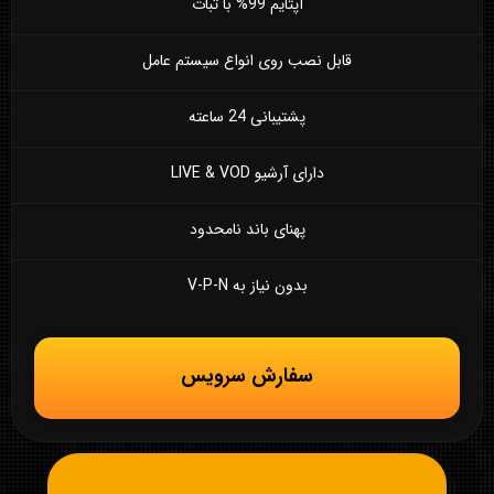
آپتایم 99% با ثبات
قابل نصب روی انواع سیستم عامل
پشتیبانی 24 ساعته
دارای آرشیو LIVE & VOD
پهنای باند نامحدود
بدون نیاز به V-P-N
سفارش سرویس