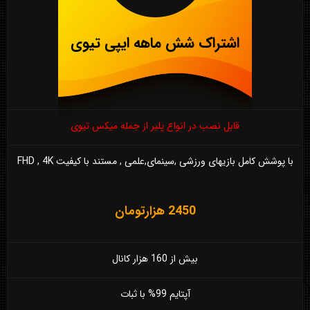
اشتراک شش ماهه ایپی تیوی
قابل نصب در انواع پلیر از جمله میکس تیوی
با پوشش کامل بازیهای ورزشی ,سینمای,علمی , مستند با کیفیت FHD , 4K
2450 هزارتومان
بیش از 160 هزار کانال
آپتایم 99% با ثبات