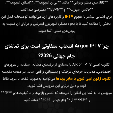
**کانال‌های معتبر ورزشی** مانند **بی‌ان اسپورت**، **اسکای اسپورت**،
**فاکس اسپورت** و **ESPN** دسترسی پیدا کنید.
برای آشنایی بیشتر با مفهوم
IPTV
و کاربردهای آن، می‌توانید توضیحات کامل این
بخش را مطالعه کنید تا با نحوه عملکرد تلویزیون اینترنتی و مزایای آن نسبت به
روش‌های سنتی آشنا شوید.
چرا
Argon IPTV
انتخاب متفاوتی است برای تماشای
جام جهانی 2026
?
تفاوت اصلی
Argon IPTV
با بسیاری از برندهای مشابه، استفاده از سرورهای
اختصاصی، مدیریت حرفه‌ای ترافیک و پشتیبانی واقعی است. در صفحه مقایسه
تفاوت ارگون ایپی تیوی با سایر برندها
می‌توانید به‌صورت شفاف با مزایا، نقاط
قوت و دلیل برتری این سرویس آشنا شوید.
سرویس ما به شما این امکان را می‌دهد که تمامی بازی‌ها را با کیفیت‌های **4K**
و **FHD** از **جام جهانی 2026** تماشا کنید.