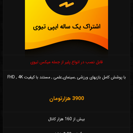
اشتراک یک ساله ایپی تیوی
قابل نصب در انواع پلیر از جمله میکس تیوی
با پوشش کامل بازیهای ورزشی ,سینمای,علمی , مستند با کیفیت FHD , 4K
3900 هزارتومان
بیش از 160 هزار کانال