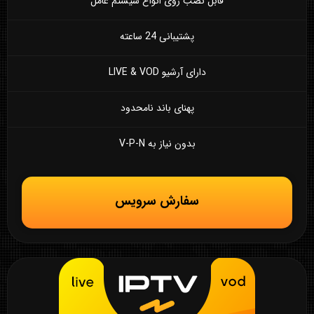
قابل نصب روی انواع سیستم عامل
پشتیبانی 24 ساعته
دارای آرشیو LIVE & VOD
پهنای باند نامحدود
بدون نیاز به V-P-N
سفارش سرویس