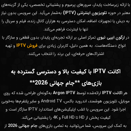
با ارائه زیرساخت پایدار، سرورهای پرمیوم و پشتیبانی تخصصی، یکی از گزینه‌های
معتبر در حوزه
تلویزیون اینترنتی (IPTV)
به‌شمار می‌آید. این سرویس بدون نیاز
به دیش یا تجهیزات اضافه، امکان دسترسی به هزاران کانال زنده، فیلم و سریال را
تنها با اینترنت فراهم می‌کند.
در
ارگون ایپی تیوی
تمرکز اصلی بر ارائه تجربه‌ای پایدار، بدون قطعی و سازگار با
انواع دستگاه‌هاست. به همین دلیل، کاربران زیادی برای
فروش IPTV
و تهیه
اشتراک‌های حرفه‌ای، این برند را انتخاب می‌کنند.
اکانت IPTV با کیفیت بالا و دسترسی گسترده به
بازی‌های **جام جهانی 2026**
هر
اکانت IPTV
ارائه‌شده توسط
Argon IPTV
به‌گونه‌ای طراحی شده که روی
موبایل، تلویزیون هوشمند، اندروید باکس، Android TV و سایر پلتفرم‌ها به‌خوبی
اجرا شود. این سرویس با اغلب اپلیکیشن‌های استاندارد IPTV سازگار است و
کیفیت پخش از HD تا Full HD و 4K را پشتیبانی می‌کند.
به کمک این سرویس، شما می‌توانید به تمامی بازی‌های
جام جهانی 2026
از