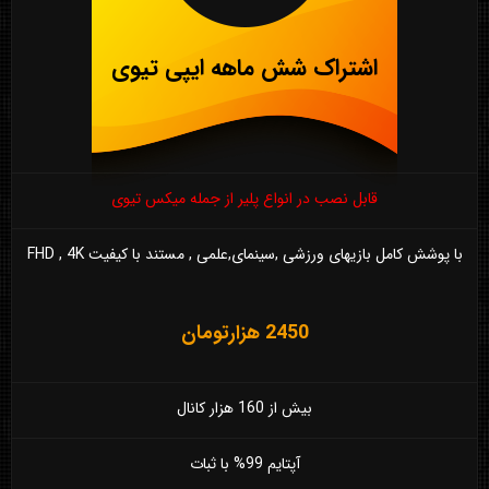
اشتراک شش ماهه ایپی تیوی
قابل نصب در انواع پلیر از جمله میکس تیوی
با پوشش کامل بازیهای ورزشی ,سینمای,علمی , مستند با کیفیت FHD , 4K
2450 هزارتومان
بیش از 160 هزار کانال
آپتایم 99% با ثبات