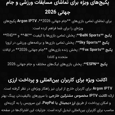
پکیج‌های ویژه برای تماشای مسابقات ورزشی و
جام
جهانی 2026
برای تماشای تمامی بازی‌های **جام جهانی 2026**،
Argon IPTV
پکیج‌های
ویژه‌ای را برای شما فراهم کرده است:
پکیج **BeIN Sports**:
پخش تمامی بازی‌ها با کیفیت **4K** و **FHD**
پکیج **Sky Sports**:
پخش تمامی بازی‌ها و برنامه‌های ورزشی در اروپا
پکیج **Fox Sports**:
پخش زنده بازی‌های **جام جهانی 2026** در ایالات
متحده و کانادا
پکیج **ESPN**:
پخش بازی‌های لیگ‌های مختلف و جام جهانی 2026
اکانت ویژه برای کاربران بین‌المللی و پرداخت ارزی
Argon IPTV
برای کاربران خارج از ایران نیز راهکار ویژه‌ای در نظر گرفته است.
ارائه
اکانت IPTV مخصوص مشترکین خارجی
با سرورهای باکیفیت‌تر، پینگ بهتر
و امکان پرداخت از طریق
ارز دیجیتال یا PayPal
، این سرویس را به گزینه‌ای
مناسب برای کاربران بین‌المللی تبدیل کرده است. جزئیات این اشتراک‌ها در صفحه