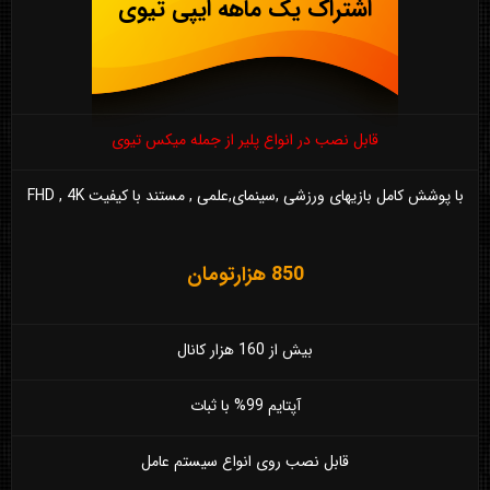
اشتراک یک ماهه ایپی تیوی
قابل نصب در انواع پلیر از جمله میکس تیوی
با پوشش کامل بازیهای ورزشی ,سینمای,علمی , مستند با کیفیت FHD , 4K
850 هزارتومان
بیش از 160 هزار کانال
آپتایم 99% با ثبات
قابل نصب روی انواع سیستم عامل