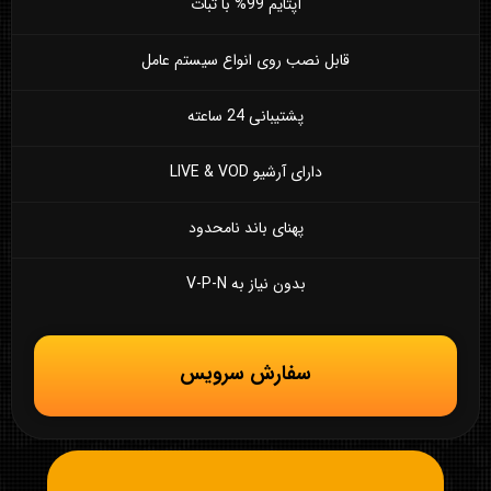
آپتایم 99% با ثبات
قابل نصب روی انواع سیستم عامل
پشتیبانی 24 ساعته
دارای آرشیو LIVE & VOD
پهنای باند نامحدود
بدون نیاز به V-P-N
سفارش سرویس