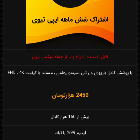
اشتراک شش ماهه ایپی تیوی
قابل نصب در انواع پلیر از جمله میکس تیوی
با پوشش کامل بازیهای ورزشی ,سینمای,علمی , مستند با کیفیت FHD , 4K
2450 هزارتومان
بیش از 160 هزار کانال
آپتایم 99% با ثبات