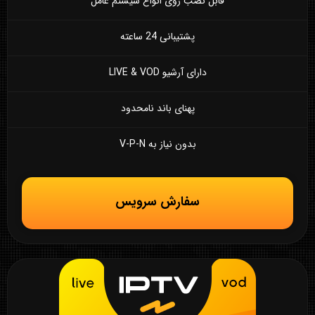
قابل نصب روی انواع سیستم عامل
پشتیبانی 24 ساعته
دارای آرشیو LIVE & VOD
پهنای باند نامحدود
بدون نیاز به V-P-N
سفارش سرویس