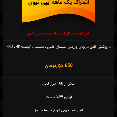
اشتراک یک ماهه ایپی تیوی
قابل نصب در انواع پلیر از جمله میکس تیوی
با پوشش کامل بازیهای ورزشی ,سینمای,علمی , مستند با کیفیت FHD , 4K
850 هزارتومان
بیش از 160 هزار کانال
آپتایم 99% با ثبات
قابل نصب روی انواع سیستم عامل