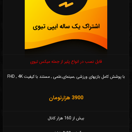
اشتراک یک ساله ایپی تیوی
قابل نصب در انواع پلیر از جمله میکس تیوی
با پوشش کامل بازیهای ورزشی ,سینمای,علمی , مستند با کیفیت FHD , 4K
3900 هزارتومان
بیش از 160 هزار کانال