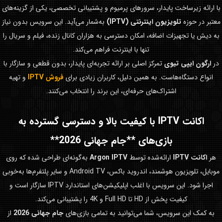
با ارائه زیرساخت پایدار، سرورهای پرمیوم و پشتیبانی تخصصی، یکی از گزینه‌های
معتبر در حوزه
تلویزیون اینترنتی (IPTV)
به‌شمار می‌آید. این سرویس بدون نیاز
به دیش یا تجهیزات اضافه، امکان دسترسی به هزاران کانال زنده، فیلم و سریال را
تنها با اینترنت فراهم می‌کند.
در
ارگون ایپی تیوی
تمرکز اصلی بر ارائه تجربه‌ای پایدار، بدون قطعی و سازگار با
انواع دستگاه‌هاست. به همین دلیل، کاربران زیادی برای
فروش IPTV
و تهیه
اشتراک‌های حرفه‌ای، این برند را انتخاب می‌کنند.
اکانت IPTV با کیفیت بالا و دسترسی گسترده به
بازی‌های **جام جهانی 2026**
هر
اکانت IPTV
ارائه‌شده توسط
Argon IPTV
به‌گونه‌ای طراحی شده که روی
موبایل، تلویزیون هوشمند، اندروید باکس، Android TV و سایر پلتفرم‌ها به‌خوبی
اجرا شود. این سرویس با اغلب اپلیکیشن‌های استاندارد IPTV سازگار است و
کیفیت پخش از HD تا Full HD و 4K را پشتیبانی می‌کند.
به کمک این سرویس، شما می‌توانید به تمامی بازی‌های
جام جهانی 2026
از