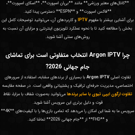
**کانال‌های معتبر ورزشی** مانند **بی‌ان اسپورت**، **اسکای اسپورت**،
**فاکس اسپورت** و **ESPN** دسترسی پیدا کنید.
برای آشنایی بیشتر با مفهوم
IPTV
و کاربردهای آن، می‌توانید توضیحات کامل این
بخش را مطالعه کنید تا با نحوه عملکرد تلویزیون اینترنتی و مزایای آن نسبت به
روش‌های سنتی آشنا شوید.
چرا
Argon IPTV
انتخاب متفاوتی است برای تماشای
جام جهانی 2026
?
تفاوت اصلی
Argon IPTV
با بسیاری از برندهای مشابه، استفاده از سرورهای
اختصاصی، مدیریت حرفه‌ای ترافیک و پشتیبانی واقعی است. در صفحه مقایسه
تفاوت ارگون ایپی تیوی با سایر برندها
می‌توانید به‌صورت شفاف با مزایا، نقاط
قوت و دلیل برتری این سرویس آشنا شوید.
سرویس ما به شما این امکان را می‌دهد که تمامی بازی‌ها را با کیفیت‌های **4K**
و **FHD** از **جام جهانی 2026** تماشا کنید.