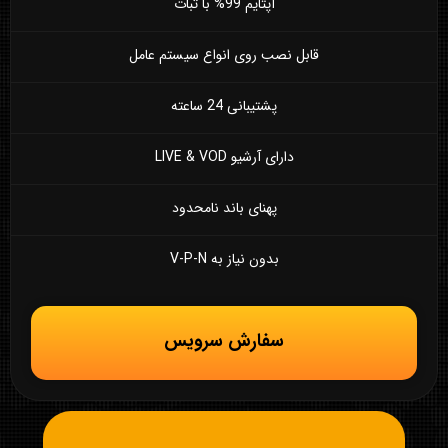
آپتایم 99% با ثبات
قابل نصب روی انواع سیستم عامل
پشتیبانی 24 ساعته
دارای آرشیو LIVE & VOD
پهنای باند نامحدود
بدون نیاز به V-P-N
سفارش سرویس