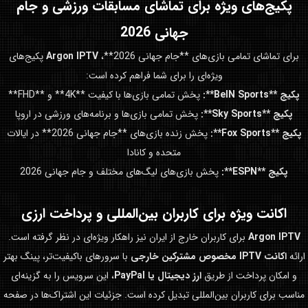
پکیج‌های ویژه برای تماشای مسابقات ورزشی و
جام
جهانی 2026
برای تماشای تمامی بازی‌های **جام جهانی 2026**،
Argon IPTV
پکیج‌های
ویژه‌ای را برای شما فراهم کرده است:
پکیج **BeIN Sports**:
پخش تمامی بازی‌ها با کیفیت **4K** و **FHD**
پکیج **Sky Sports**:
پخش تمامی بازی‌ها و برنامه‌های ورزشی در اروپا
پکیج **Fox Sports**:
پخش زنده بازی‌های **جام جهانی 2026** در ایالات
متحده و کانادا
پکیج **ESPN**:
پخش بازی‌های لیگ‌های مختلف و جام جهانی 2026
اکانت ویژه برای کاربران بین‌المللی و پرداخت ارزی
Argon IPTV
برای کاربران خارج از ایران نیز راهکار ویژه‌ای در نظر گرفته است.
ارائه
اکانت IPTV مخصوص مشترکین خارجی
با سرورهای باکیفیت‌تر، پینگ بهتر
و امکان پرداخت از طریق
ارز دیجیتال یا PayPal
، این سرویس را به گزینه‌ای
مناسب برای کاربران بین‌المللی تبدیل کرده است. جزئیات این اشتراک‌ها در صفحه