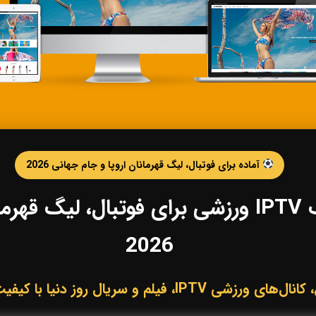
آماده برای فوتبال، لیگ قهرمانان اروپا و جام جهانی 2026
خرید IPTV و اشتراک IPTV ورزشی برای فوتبال،
2026
لم و سریال روز دنیا با کیفیت HD، Full HD و 4K