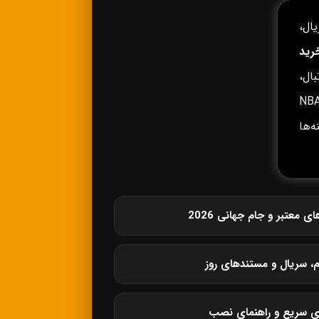
ال،
رید
ال،
وپا، لیگ برتر انگلیس، لالیگا، سری آ، بوندسلیگا، NBA،
زینه‌ها
معتبر و جام جهانی 2026
م، سریال و مستندهای روز
ی سریع و راهنمای نصب