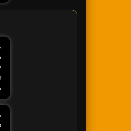
ش
ا
ش
ع