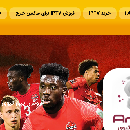
خرید IPTV
فروش IPTV برای ساکنین خارج
ف
سوالات قبل از خرید IPTV
تمدید IPTV
تماس با ما
فروش آیپی تیوی ا