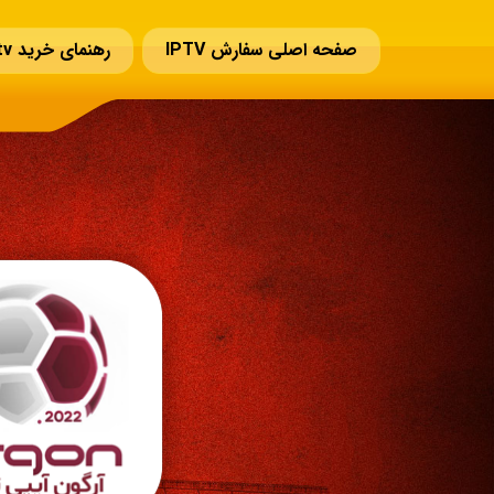
صفحه اصلی سفارش IPTV
رهنمای خرید iptv