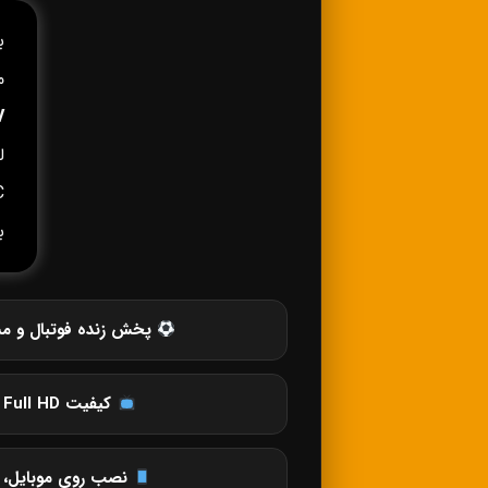
ب
م
V
C
ب
پخش زنده فوتبال و مس
کیفیت SD، HD، Full HD و 4K
نصب روی موبایل، ت