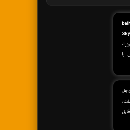
beI
Sky
پا،
 را
روی Android TV، Android Box،
وشی‌های Android و iPhone، تبلت،
 Fire TV و سایر دستگاه‌های سازگار با IPTV قابل