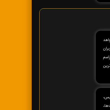
خواهد
ران
راسم
رین
یس،
ه، جام ملت‌ها،