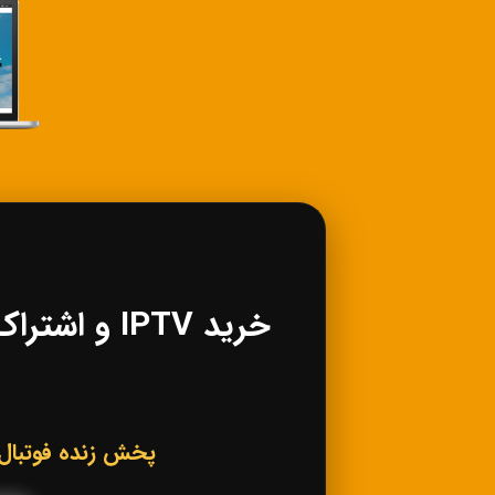
پخش زنده فوتبال، کانال‌های ورزشی IPTV، فی