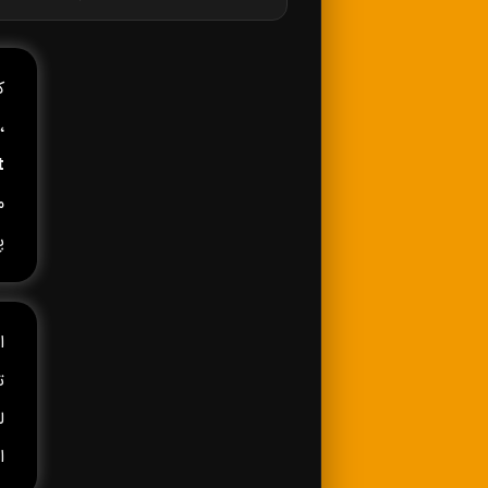
کا
،
t
م
پ
ا
ا