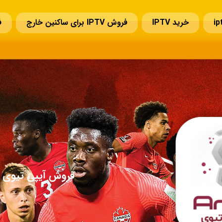
خرید IPTV
فروش IPTV برای ساکنین خارج
ف
سوالات قبل از خرید IPTV
تمدید IPTV
تماس با ما
فروش آیپی تیوی ا