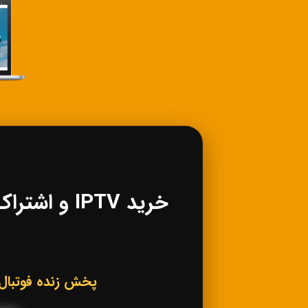
پخش زنده فوتبال، کانال‌های ورزشی IPTV، فی