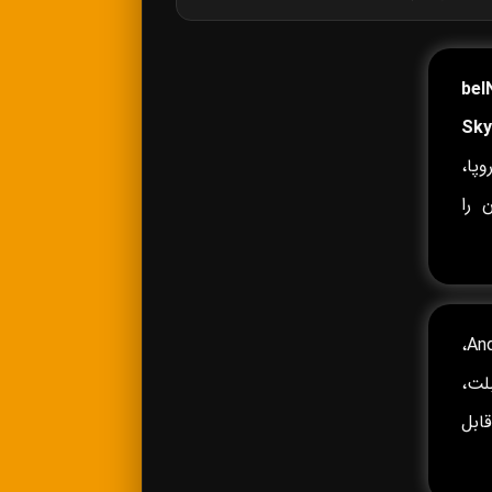
beI
Sky
پا،
 را
روی Android TV، Android Box،
وشی‌های Android و iPhone، تبلت،
 Fire TV و سایر دستگاه‌های سازگار با IPTV قابل