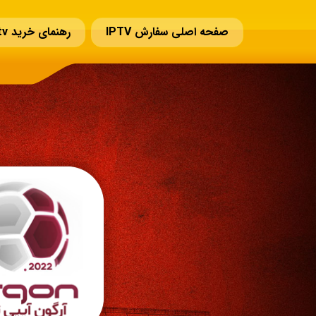
صفحه اصلی سفارش IPTV
رهنمای خرید iptv