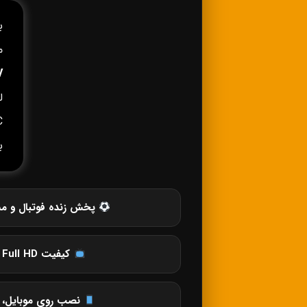
ب
م
V
C
ب
پخش زنده فوتبال و مس
کیفیت SD، HD، Full HD و 4K
نصب روی موبایل، ت