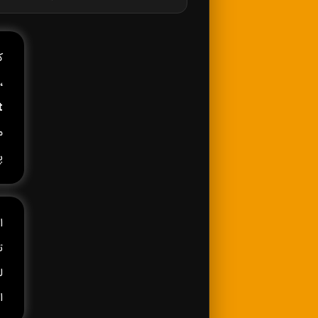
کا
،
t
م
پ
ا
ا