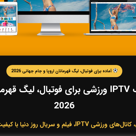
آماده برای فوتبال، لیگ قهرمانان اروپا و جام جهانی 2026
خرید IPTV و اشتراک IPTV ورزشی برای فوتبال،
2026
لم و سریال روز دنیا با کیفیت HD، Full HD و 4K