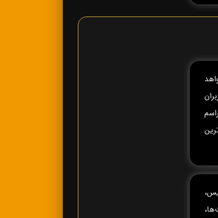
خواهد
ران
راسم
رین
یس،
ه، جام ملت‌ها،