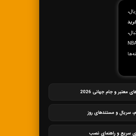
ال،
رید
ال،
وپا، لیگ برتر انگلیس، لالیگا، سری آ، بوندسلیگا، NBA،
زینه‌ها
معتبر و جام جهانی 2026
م، سریال و مستندهای روز
ی سریع و راهنمای نصب