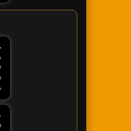
ش
ا
ش
ع