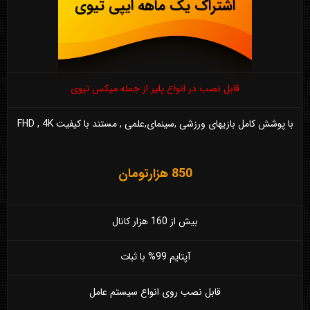
اشتراک یک ماهه ایپی تیوی
قابل نصب در انواع پلیر از جمله میکس تیوی
با پوشش کامل بازیهای ورزشی ,سینمای,علمی , مستند با کیفیت FHD , 4K
850 هزارتومان
بیش از 160 هزار کانال
آپتایم 99% با ثبات
قابل نصب روی انواع سیستم عامل