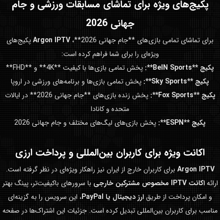
پکیج‌های ویژه برای تماشای مسابقات ورزشی و
جام
جهانی 2026
برای تماشای تمامی بازی‌های **جام جهانی 2026**،
Argon IPTV
پکیج‌های
ویژه‌ای را برای شما فراهم کرده است:
پکیج **BeIN Sports**:
پخش تمامی بازی‌ها با کیفیت **4K** و **FHD**
پکیج **Sky Sports**:
پخش تمامی بازی‌ها و برنامه‌های ورزشی در اروپا
پکیج **Fox Sports**:
پخش زنده بازی‌های **جام جهانی 2026** در ایالات
متحده و کانادا
پکیج **ESPN**:
پخش بازی‌های لیگ‌های مختلف و جام جهانی 2026
اکانت ویژه برای کاربران بین‌المللی و پرداخت ارزی
Argon IPTV
برای کاربران خارج از ایران نیز راهکار ویژه‌ای در نظر گرفته است.
ارائه
اکانت IPTV مخصوص مشترکین خارجی
با سرورهای باکیفیت‌تر، پینگ بهتر
و امکان پرداخت از طریق
ارز دیجیتال یا PayPal
، این سرویس را به گزینه‌ای
مناسب برای کاربران بین‌المللی تبدیل کرده است. جزئیات این اشتراک‌ها در صفحه