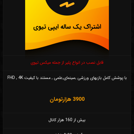
اشتراک یک ساله ایپی تیوی
قابل نصب در انواع پلیر از جمله میکس تیوی
با پوشش کامل بازیهای ورزشی ,سینمای,علمی , مستند با کیفیت FHD , 4K
3900 هزارتومان
بیش از 160 هزار کانال