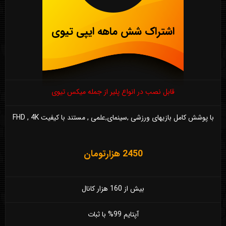
اشتراک شش ماهه ایپی تیوی
قابل نصب در انواع پلیر از جمله میکس تیوی
با پوشش کامل بازیهای ورزشی ,سینمای,علمی , مستند با کیفیت FHD , 4K
2450 هزارتومان
بیش از 160 هزار کانال
آپتایم 99% با ثبات