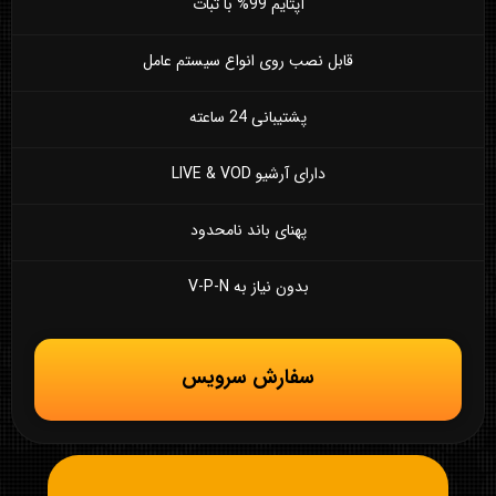
آپتایم 99% با ثبات
قابل نصب روی انواع سیستم عامل
پشتیبانی 24 ساعته
دارای آرشیو LIVE & VOD
پهنای باند نامحدود
بدون نیاز به V-P-N
سفارش سرویس