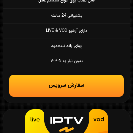
قابل نصب روی انواع سیستم عامل
پشتیبانی 24 ساعته
دارای آرشیو LIVE & VOD
پهنای باند نامحدود
بدون نیاز به V-P-N
سفارش سرویس