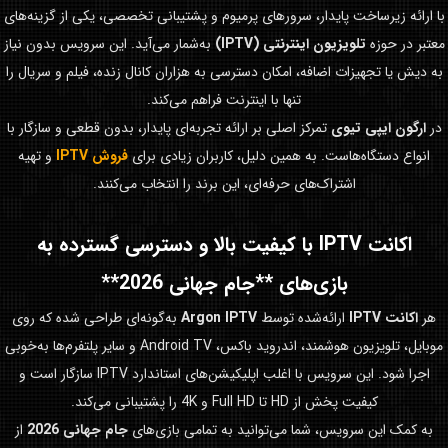
با ارائه زیرساخت پایدار، سرورهای پرمیوم و پشتیبانی تخصصی، یکی از گزینه‌های
معتبر در حوزه
تلویزیون اینترنتی (IPTV)
به‌شمار می‌آید. این سرویس بدون نیاز
به دیش یا تجهیزات اضافه، امکان دسترسی به هزاران کانال زنده، فیلم و سریال را
تنها با اینترنت فراهم می‌کند.
در
ارگون ایپی تیوی
تمرکز اصلی بر ارائه تجربه‌ای پایدار، بدون قطعی و سازگار با
انواع دستگاه‌هاست. به همین دلیل، کاربران زیادی برای
فروش IPTV
و تهیه
اشتراک‌های حرفه‌ای، این برند را انتخاب می‌کنند.
اکانت IPTV با کیفیت بالا و دسترسی گسترده به
بازی‌های **جام جهانی 2026**
هر
اکانت IPTV
ارائه‌شده توسط
Argon IPTV
به‌گونه‌ای طراحی شده که روی
موبایل، تلویزیون هوشمند، اندروید باکس، Android TV و سایر پلتفرم‌ها به‌خوبی
اجرا شود. این سرویس با اغلب اپلیکیشن‌های استاندارد IPTV سازگار است و
کیفیت پخش از HD تا Full HD و 4K را پشتیبانی می‌کند.
به کمک این سرویس، شما می‌توانید به تمامی بازی‌های
جام جهانی 2026
از