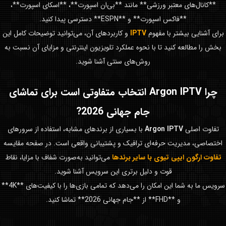
**کانال‌های معتبر ورزشی** مانند **بی‌ان اسپورت**، **اسکای اسپورت**،
**فاکس اسپورت** و **ESPN** دسترسی پیدا کنید.
برای آشنایی بیشتر با مفهوم
IPTV
و کاربردهای آن، می‌توانید توضیحات کامل این
بخش را مطالعه کنید تا با نحوه عملکرد تلویزیون اینترنتی و مزایای آن نسبت به
روش‌های سنتی آشنا شوید.
چرا
Argon IPTV
انتخاب متفاوتی است برای تماشای
جام جهانی 2026
?
تفاوت اصلی
Argon IPTV
با بسیاری از برندهای مشابه، استفاده از سرورهای
اختصاصی، مدیریت حرفه‌ای ترافیک و پشتیبانی واقعی است. در صفحه مقایسه
تفاوت ارگون ایپی تیوی با سایر برندها
می‌توانید به‌صورت شفاف با مزایا، نقاط
قوت و دلیل برتری این سرویس آشنا شوید.
سرویس ما به شما این امکان را می‌دهد که تمامی بازی‌ها را با کیفیت‌های **4K**
و **FHD** از **جام جهانی 2026** تماشا کنید.