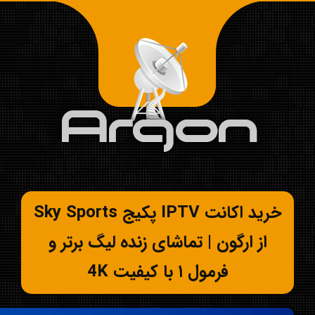
خرید اکانت IPTV پکیج Sky Sports
از ارگون | تماشای زنده لیگ برتر و
فرمول ۱ با کیفیت 4K