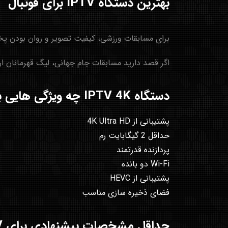
بهترین دستگاه IPTV برای فوتبال
برای مسابقات ورزشی، کیفیت تصویر و روان بودن پخش اهمیت زیادی دارد. Android Box های جدید و Apple TV معمولاً ب
اگر قصد دارید مسابقات جام جهانی، لیگ قهرمانان اروپا یا
دستگاه IPTV 4K چه ویژگی هایی باید داشته باشد؟
پشتیبانی از 4K Ultra HD
حداقل 2 گیگابایت رم
پردازنده قدرتمند
Wi-Fi دو بانده
پشتیبانی از HEVC
فضای ذخیره سازی مناسب
حداقل مشخصات پیشنهادی برای IPTV در سال 2026