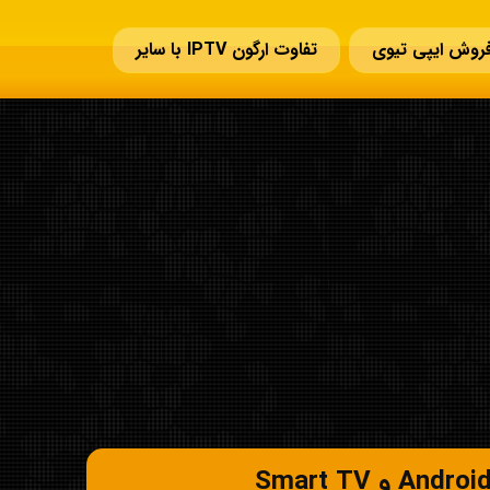
روش ایپی تیوی
تفاوت ارگون IPTV با سایر