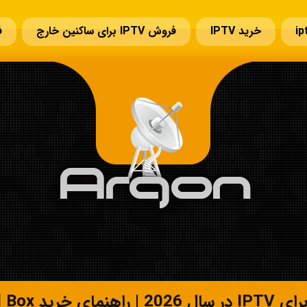
خرید IPTV
فروش IPTV برای ساکنین خارج
ف
سوالات قبل از خرید IPTV
تمدید IPTV
تماس با ما
Andr و Smart TV