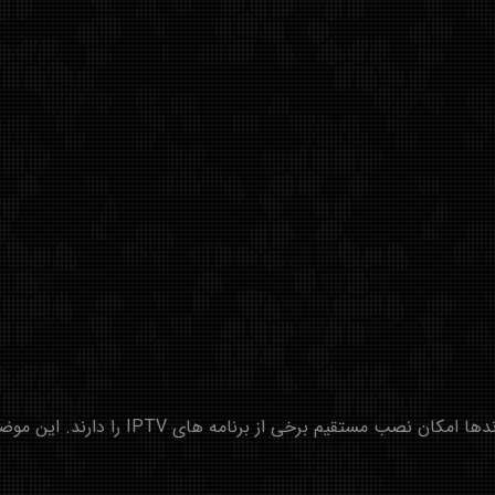
تلویزیون های هوشمند سامسونگ، ال جی و سا