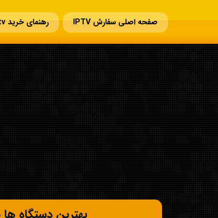
صفحه اصلی سفارش IPTV
رهنمای خرید iptv
بهترین دستگاه ها برای IPTV در سال 2026 | راهنمای خرید oid Box