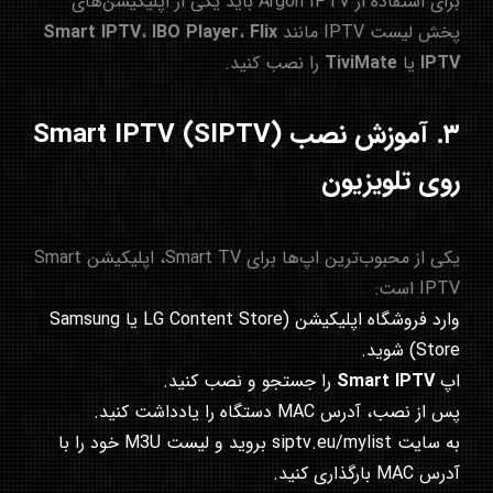
برای استفاده از Argon IPTV باید یکی از اپلیکیشن‌های
پخش لیست IPTV مانند
Flix
،
IBO Player
،
Smart IPTV
IPTV
یا
TiviMate
را نصب کنید.
۳. آموزش نصب Smart IPTV (SIPTV)
روی تلویزیون
یکی از محبوب‌ترین اپ‌ها برای Smart TV، اپلیکیشن Smart
IPTV است:
وارد فروشگاه اپلیکیشن (LG Content Store یا Samsung
Store) شوید.
اپ
Smart IPTV
را جستجو و نصب کنید.
پس از نصب، آدرس MAC دستگاه را یادداشت کنید.
به سایت
siptv.eu/mylist
بروید و لیست M3U خود را با
آدرس MAC بارگذاری کنید.