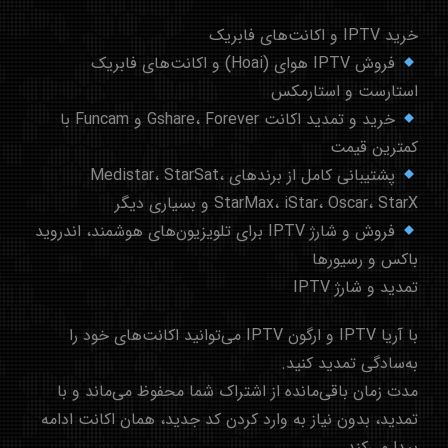
خرید IPTV و اکانت‌های فابریک
فروش IPTV هوای (Hoai) و اکانت‌های فابریک
استارست و استارمکس
خرید و تمدید اکانت Gshare، Forever و Funcam با
کمترین قیمت
پشتیبانی کامل از برندهای Medistar، StarSat،
StarMax، iStar، Oscar، StarX و بسیاری دیگر
فروش و شارژ IPTV برای تلویزیون‌های هوشمند، اندروید
باکس و رسیورها
تمدید و شارژ IPTV
با آریا IPTV و ارگون IPTV می‌توانید اکانت‌های خود را
به‌سادگی تمدید کنید.
مدت زمان باقی‌مانده از اشتراک شما محفوظ می‌ماند و با
تمدید، بدون نیاز به وارد کردن کد جدید، همان اکانت ادامه
پیدا می‌کند.